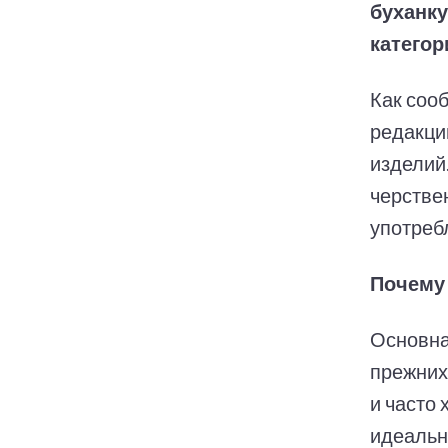
буханку
категор
Как соо
редакци
изделий
черстве
употреб
Почему 
Основна
прежних
и часто 
идеальн