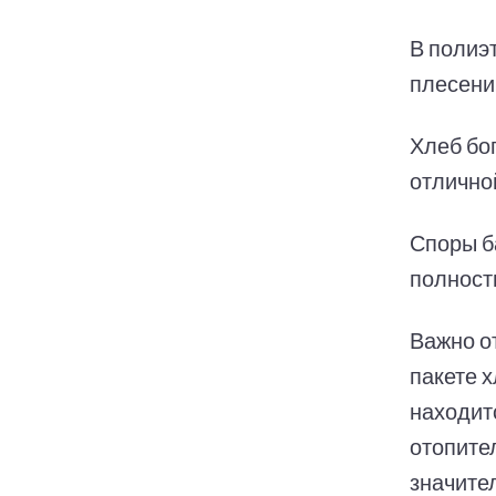
В полиэ
плесени,
Хлеб бо
отлично
Споры б
полност
Важно о
пакете 
находит
отопите
значител