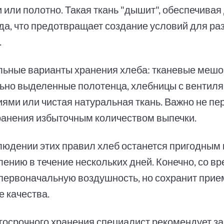
 или полотно. Такая ткань "дышит", обеспечивая
да, что предотвращает создание условий для р
.
ьные варианты хранения хлеба: тканевые мешо
ьно выделенные полотенца, хлебницы с вентил
иями или чистая натуральная ткань. Важно не пе
ранения избыточным количеством выпечки.
людении этих правил хлеб останется пригодным 
лению в течение нескольких дней. Конечно, со в
 первоначальную воздушность, но сохранит при
е качества.
госрочного хранения специалист рекомендует за