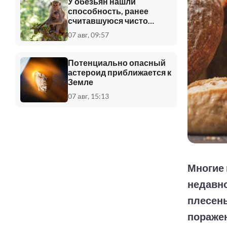
У обезьян нашли
способность, ранее
считавшуюся чисто
человеческой
07 авг, 09:57
Потенциально опасный
астероид приближается к
Земле
07 авг, 15:13
Многие 
недавн
плесень
поражен