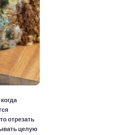
 когда
тся
то отрезать
сывать целую