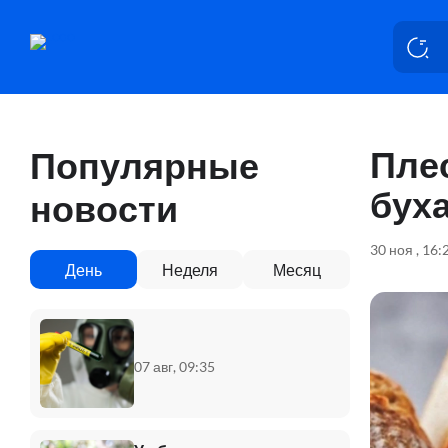
Плес
Популярные
буха
новости
30 ноя , 16:
День
Неделя
Месяц
07 авг, 09:35