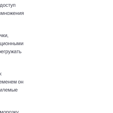
 доступ
азмножения
чки,
яционными
регружать
к
ременем он
емлемые
морозку.