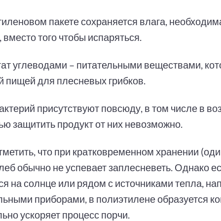
тиленовом пакете сохраняется влага, необходим
 вместо того чтобы испаряться.
гат углеводами – питательными веществами, ко
й пищей для плесневых грибков.
актерий присутствуют повсюду, в том числе в во
ью защитить продукт от них невозможно.
тметить, что при кратковременном хранении (оди
хлеб обычно не успевает заплесневеть. Однако е
ся на солнце или рядом с источниками тепла, на
льными приборами, в полиэтилене образуется ко
ьно ускоряет процесс порчи.