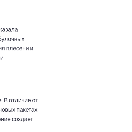
сказала
булочных
ия плесени и
ки
 В отличие от
новых пакетах
ение создает