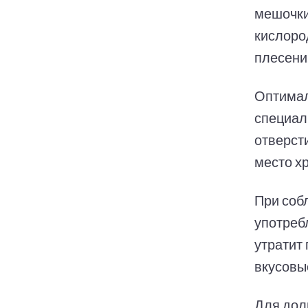
мешочки
кислоро
плесени
Оптимал
специал
отверст
место х
При соб
употреб
утратит
вкусовы
Для дол