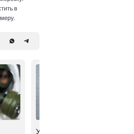
тить в
меру.
Ученые выяснили,