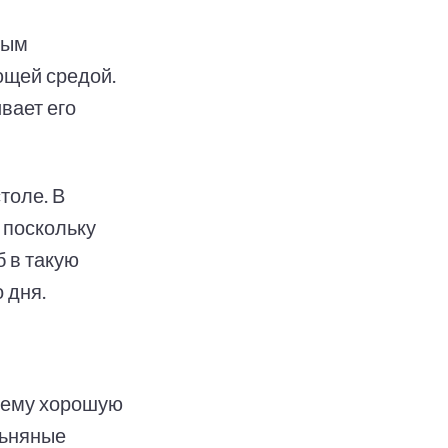
ным
ющей средой.
вает его
толе. В
 поскольку
б в такую
 дня.
 ему хорошую
льняные