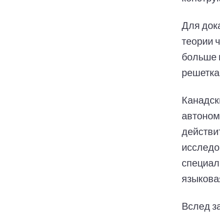
Для док
теории 
больше 
решетка
Канадск
автоном
действи
исследо
специал
языкова
Вслед з