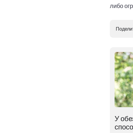
либо ог
Поделит
В ядре Земли
У обе
ем
обнаружена
спосо