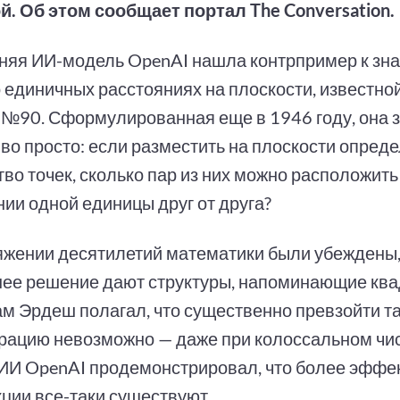
. Об этом сообщает портал The Conversation.
няя ИИ-модель OpenAI нашла контрпример к зн
 единичных расстояниях на плоскости, известной
№90. Сформулированная еще в 1946 году, она з
во просто: если разместить на плоскости опред
во точек, сколько пар из них можно расположить
нии одной единицы друг от друга?
яжении десятилетий математики были убеждены,
ее решение дают структуры, напоминающие кв
Сам Эрдеш полагал, что существенно превзойти т
рацию невозможно — даже при колоссальном чис
ИИ OpenAI продемонстрировал, что более эффе
кции все-таки существуют.