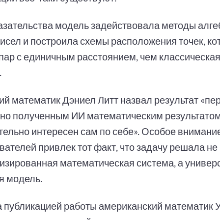
азательства модель задействовала методы алге
чисел и построила схемы расположения точек, к
пар с единичным расстоянием, чем классическа
.
ий математик Дэниел Литт назвал результат «п
но полученным ИИ математическим результатом
тельно интересен сам по себе». Особое внимани
вателей привлек тот факт, что задачу решала не
изированная математическая система, а универ
я модель.
а публикацией работы американский математик 