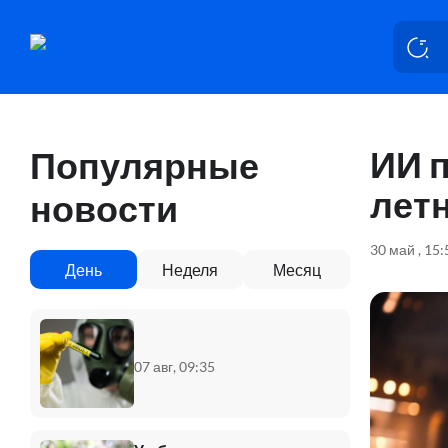
ИИ п
Популярные
лет
новости
30 май , 15:
День
Неделя
Месяц
07 авг, 09:35