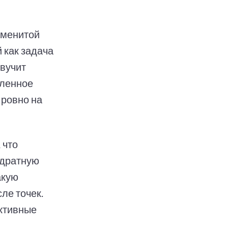
аменитой
 как задача
вучит
еленное
 ровно на
 что
адратную
акую
ле точек.
ктивные