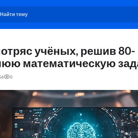
отряс учёных, решив 80-
нюю математическую зад
56
0