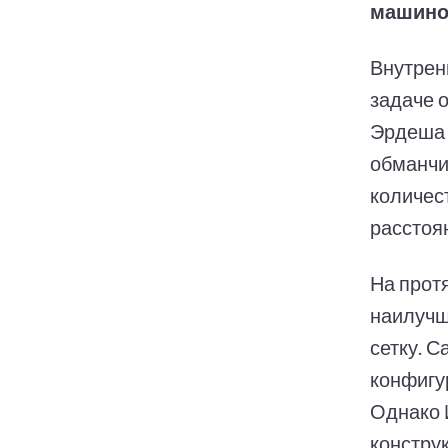
машиной
Внутрен
задаче о
Эрдеша 
обманчи
количест
расстоя
На прот
наилучш
сетку. 
конфигу
Однако 
констру