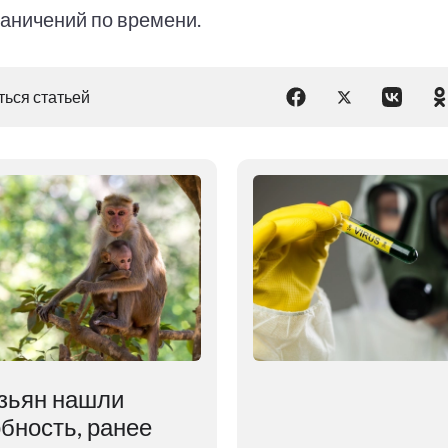
раничений по времени.
ься статьей
зьян нашли
бность, ранее