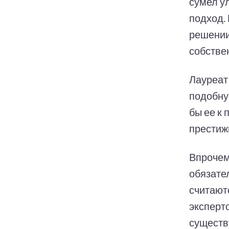
сумел у
подход.
решении
собстве
Лауреат
подобну
бы ее к 
престиж
Впрочем
обязате
считают
эксперт
существ