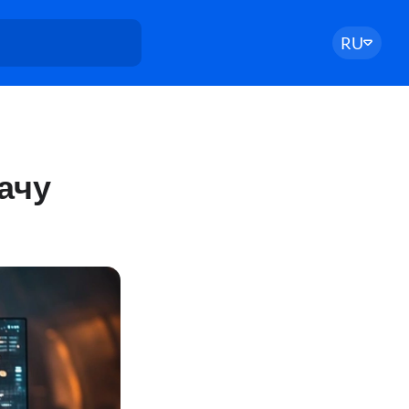
RU
ачу