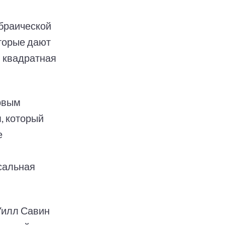
браической
оторые дают
я квадратная
ервым
, который
е
сальная
Уилл Савин