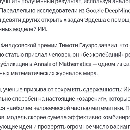
лучшить полученный результат, используя анало
 Параллельно исследователи из Google DeepMin
 девяти других открытых задач Эрдеша с помо
нных моделей ИИ.
 Филдсовской премии Тимоти Гауэрс заявил, что
ю статью прислал человек, он «без колебаний» 
публикации в Annals of Mathematics — одном из с
ных математических журналов мира.
, ученые призывают сохранять сдержанность: ИИ
льно способен на настоящие «озарения», которы
ся наиболее человеческой частью математики. 
ов, модель скорее сумела эффективно комбинир
ующие идеи и проверять огромное число вариант