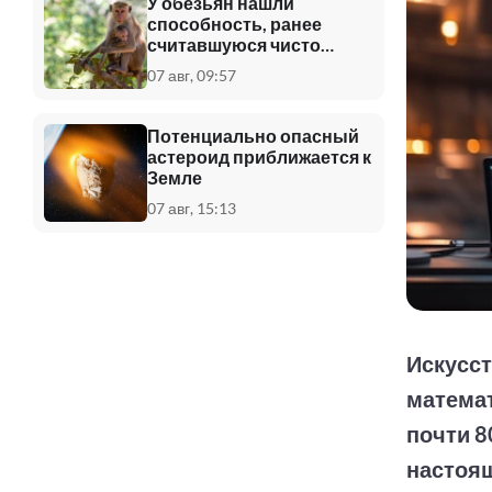
У обезьян нашли
способность, ранее
считавшуюся чисто
человеческой
07 авг, 09:57
Потенциально опасный
астероид приближается к
Земле
07 авг, 15:13
Искусст
математ
почти 8
настоя