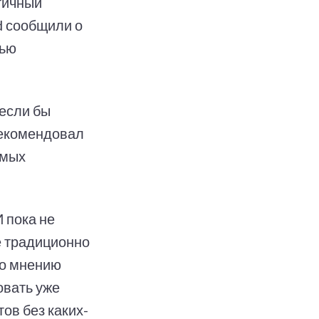
гичный
d сообщили о
щью
 если бы
рекомендовал
амых
 пока не
е традиционно
По мнению
овать уже
ов без каких-