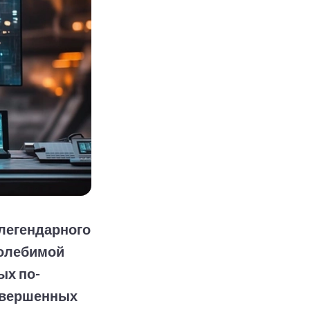
 легендарного
колебимой
ых по-
овершенных