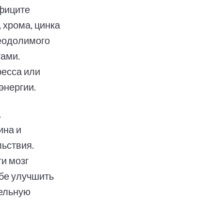
ефиците
 хрома, цинка
реодолимого
ами.
ресса или
энергии.
.
ина и
ьствия.
ти мозг
обе улучшить
тельную