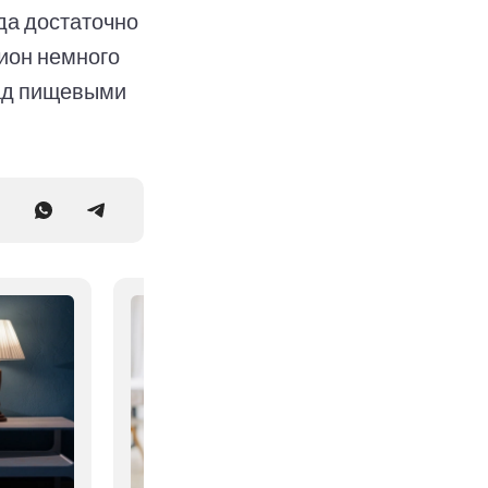
да достаточно
цион немного
над пищевыми