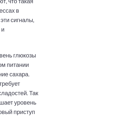
т, что такая
ессах в
эти сигналы,
 и
вень глюкозы
ом питании
ние сахара.
требует
сладостей. Так
шает уровень
овый приступ