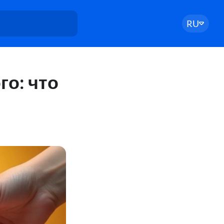
RU
го: что