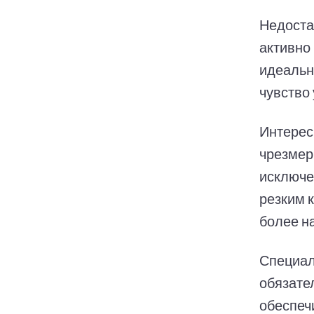
Недоста
активно
идеальн
чувство 
Интересн
чрезмерн
исключе
резким 
более н
Специал
обязате
обеспеч