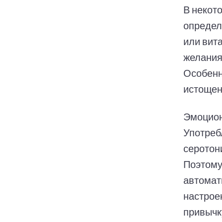
В некот
определ
или вит
желания
Особенн
истощен
Эмоцион
Употреб
серотон
Поэтому 
автомат
настрое
привычк