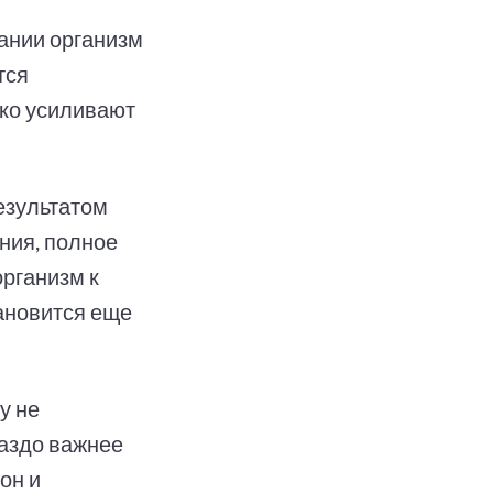
ании организм
тся
ько усиливают
результатом
ния, полное
организм к
тановится еще
у не
раздо важнее
он и