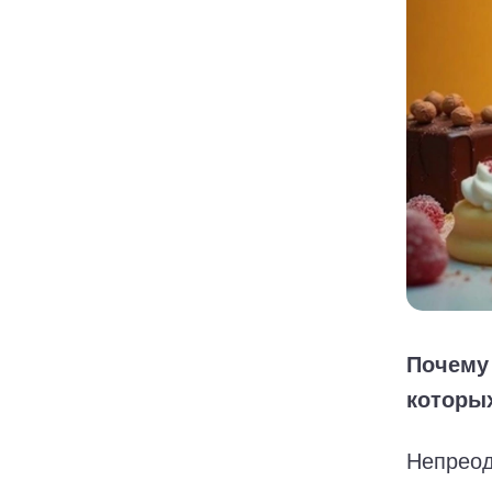
Почему 
которых
Непреод