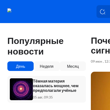
Поче
Популярные
сиг
новости
09 июн , 12
День
Неделя
Месяц
Тёмная материя
оказалась мощнее, чем
предполагали учёные
05 авг, 09:35