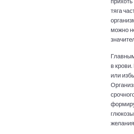
прихоть
тяга ча
организ
можно не
значите
Главным
в крови
или изб
Организ
срочног
формиру
глюкозы
желания