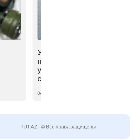
Ученые выяснили,
почему мозг мешает
удерживать
сброшенный вес
06 августа 2026
TUT.AZ - © Все права защищены