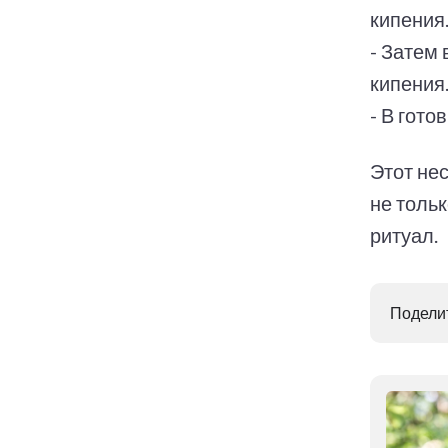
кипения
- Затем
кипения
- В гото
Этот не
не тольк
ритуал.
Поделит