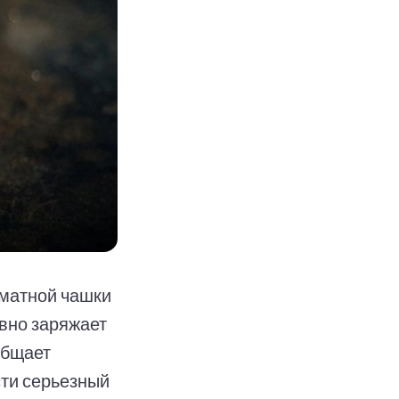
оматной чашки
вно заряжает
общает
сти серьезный