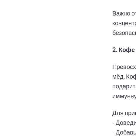
Важно о
концент
безопас
2. Кофе
Превосх
мёд. Ко
подарит 
иммунну
Для при
- Доведи
- Добав