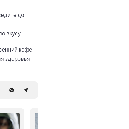
ведите до
о вкусу.
ренний кофе
ля здоровья