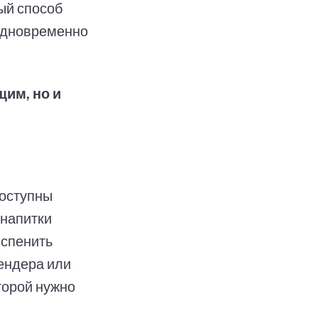
ный способ
одновременно
щим, но и
доступны
 напитки
вспенить
ендера или
торой нужно