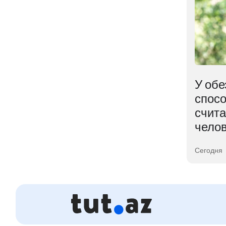
В ядре Земли
У обе
ем
обнаружена
спосо
неожиданная находка
счит
чело
04 августа 2026
Сегодня