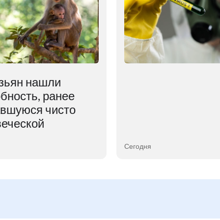
зьян нашли
бность, ранее
авшуюся чисто
веческой
Сегодня