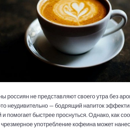
ы россиян не представляют своего утра без ар
 это неудивительно — бодрящий напиток эффекти
 и помогает быстрее проснуться. Однако, как со
, чрезмерное употребление кофеина может нане