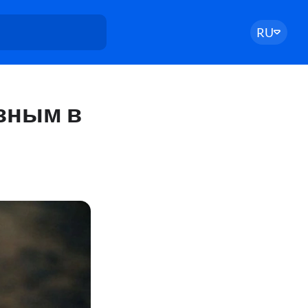
RU
езным в