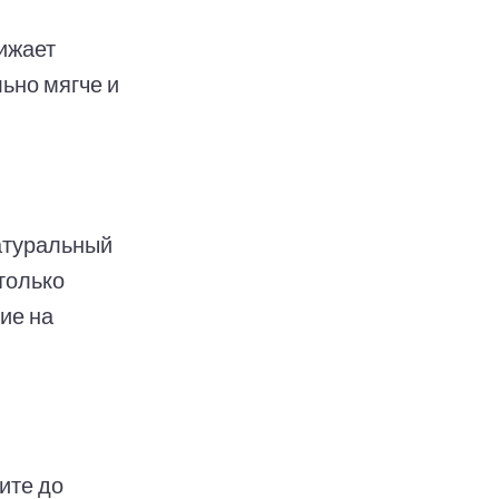
ижает
ьно мягче и
атуральный
только
ие на
ите до