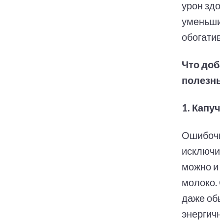
урон здо
уменьши
обогати
Что доб
полезн
1. Капу
Ошибочн
исключи
можно и
молоко.
даже об
энергич