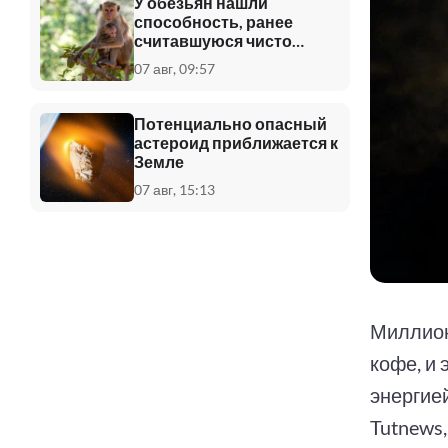
У обезьян нашли
способность, ранее
считавшуюся чисто
человеческой
07 авг, 09:57
Потенциально опасный
астероид приближается к
Земле
07 авг, 15:13
Миллион
кофе, и
энергией
Tutnews