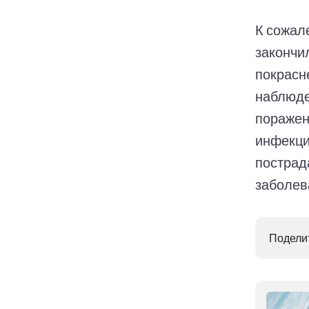
К сожал
закончи
покрасн
наблюде
поражен
инфекци
пострад
заболев
Поделит