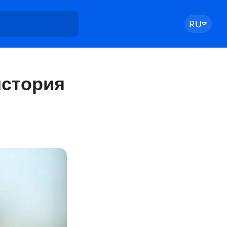
RU
история