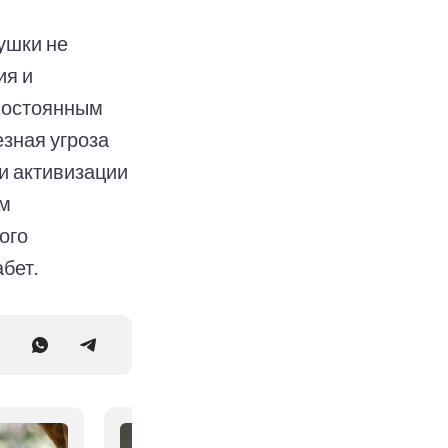
ушки не
ия и
 постоянным
зная угроза
и активизации
зм
ого
бет.