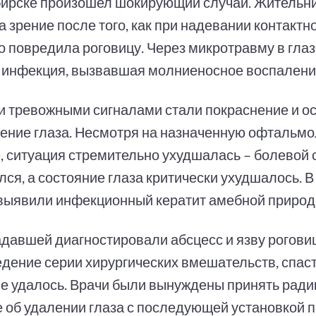
ирске произошел шокирующий случай. Жительни
 зрение после того, как при надевании контактн
о повредила роговицу. Через микротравму в гла
 инфекция, вызвавшая молниеносное воспалени
 тревожными сигналами стали покраснение и о
ение глаза. Несмотря на назначенную офтальм
, ситуация стремительно ухудшалась – болевой
лся, а состояние глаза критически ухудшалось.
выявили инфекционный кератит амебной природ
адавшей диагностировали абсцесс и язву рогови
едение серии хирургических вмешательств, спаст
не удалось. Врачи были вынуждены принять рад
 об удалении глаза с последующей установкой п