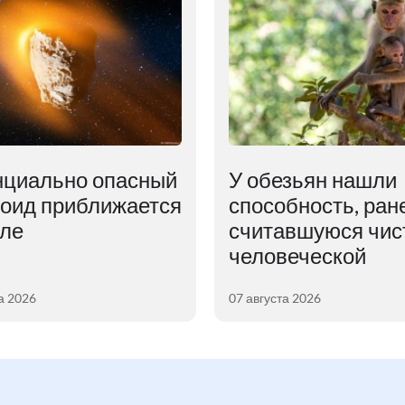
нциально опасный
У обезьян нашли
роид приближается
способность, ран
мле
считавшуюся чис
человеческой
а 2026
07 августа 2026