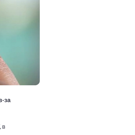
з-за
 в