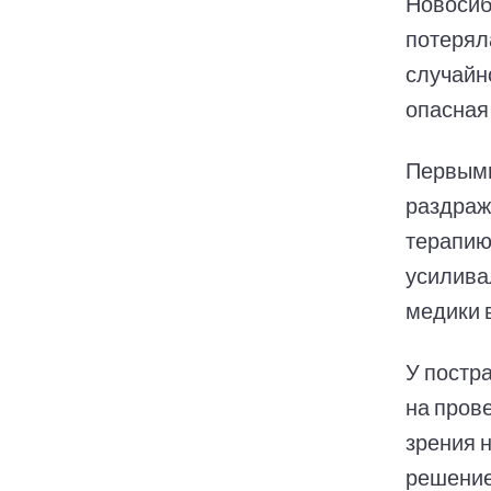
Новосиб
потеряла
случайн
опасная
Первыми
раздраж
терапию
усилива
медики 
У постр
на пров
зрения 
решение