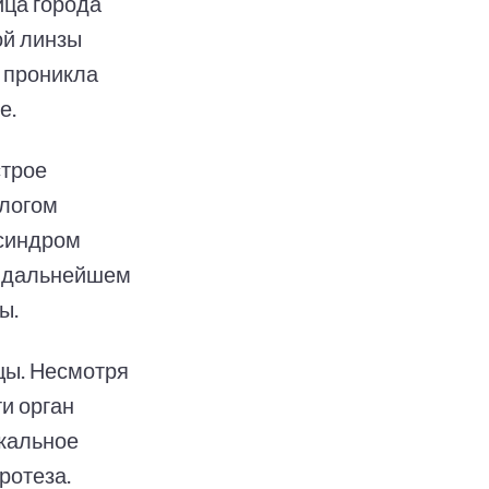
ца города
ой линзы
з проникла
е.
строе
ологом
 синдром
 В дальнейшем
ы.
цы. Несмотря
и орган
икальное
ротеза.