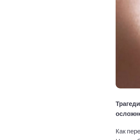
Трагеди
осложне
Как пер