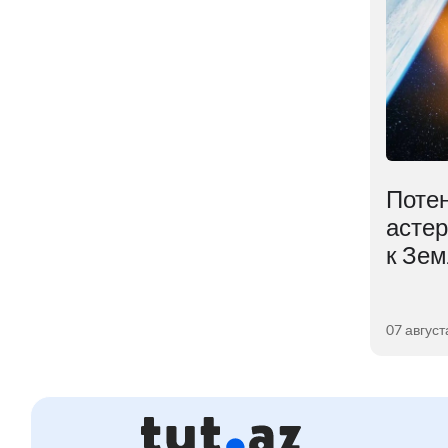
Тёмная материя
Поте
оказалась мощнее, чем
асте
предполагали учёные
к Зе
05 августа 2026
07 август