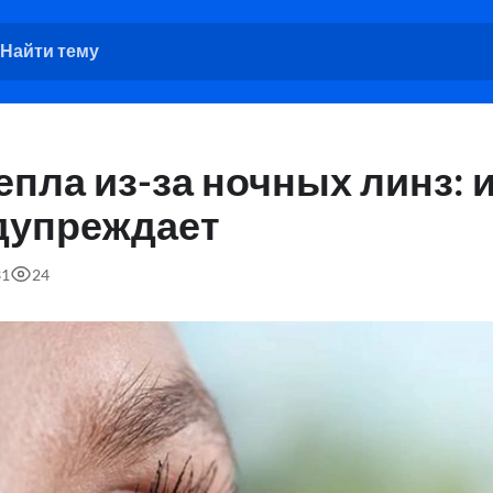
пла из-за ночных линз: 
дупреждает
31
24