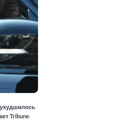
 ухудшилось
ет Tribune
.