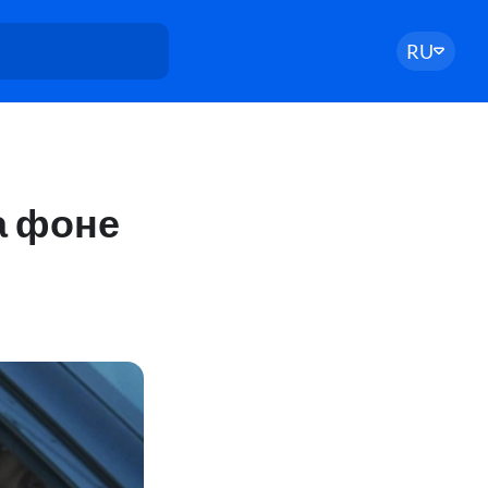
RU
а фоне