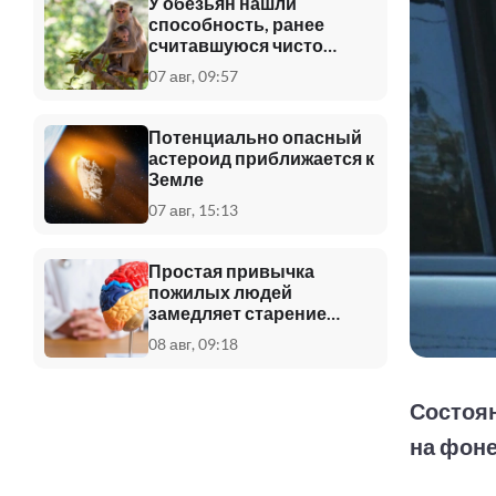
У обезьян нашли
способность, ранее
считавшуюся чисто
человеческой
07 авг, 09:57
Потенциально опасный
астероид приближается к
Земле
07 авг, 15:13
Простая привычка
пожилых людей
замедляет старение
мозга
08 авг, 09:18
Состоя
на фоне