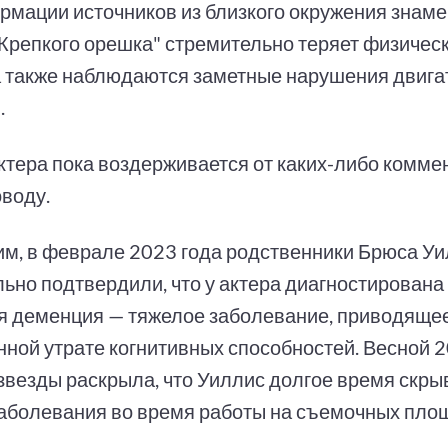
рмации источников из близкого окружения знамен
"Крепкого орешка" стремительно теряет физическ
 также наблюдаются заметные нарушения двига
.
ктера пока воздерживается от каких-либо комме
оводу.
м, в феврале 2023 года родственники Брюса У
ьно подтвердили, что у актера диагностирована
я деменция — тяжелое заболевание, приводящее
нной утрате когнитивных способностей. Весной 2
 звезды раскрыла, что Уиллис долгое время скр
заболевания во время работы на съемочных пло