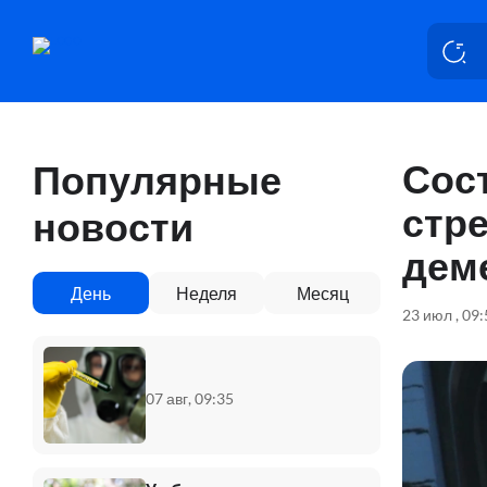
Сос
Популярные
стр
новости
дем
День
Неделя
Месяц
23 июл , 09
07 авг, 09:35