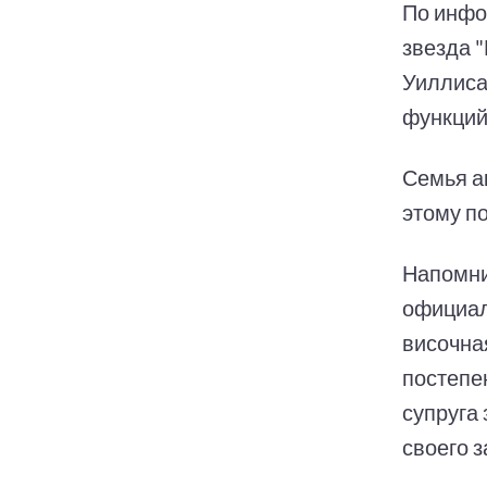
По инфо
звезда 
Уиллиса
функций
Семья а
этому п
Напомни
официал
височна
постепе
супруга
своего 