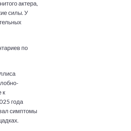
итого актера,
ие силы. У
тельных
нтариев по
иллиса
 лобно-
 к
025 года
ывал симптомы
щадках.