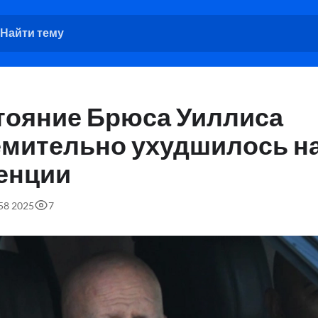
тояние Брюса Уиллиса
емительно ухудшилось н
енции
:58 2025
7