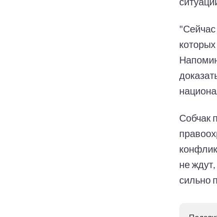
ситуаци
"Сейчас
которых 
Напомин
доказать
национал
Собчак 
правоох
конфликт
не ждут,
сильно п