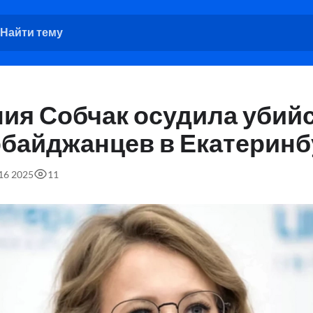
ния Собчак осудила убий
рбайджанцев в Екатеринб
:16 2025
11