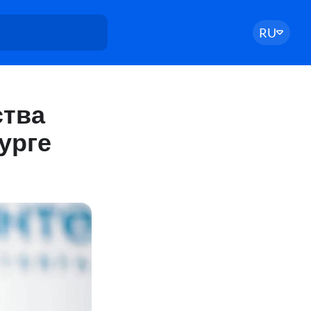
RU
ства
урге