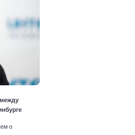
 между
инбурге
ием о