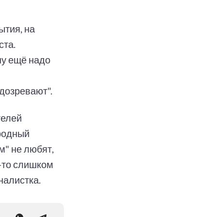
ытия, на
ста.
ну ещё надо
одозревают".
телей
родный
м" не любят,
о-то слишком
налистка.