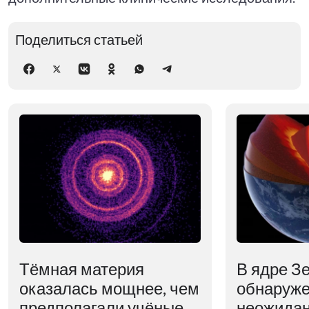
Поделиться статьей
Тёмная материя
В ядре З
оказалась мощнее, чем
обнаруж
предполагали учёные
неожидан