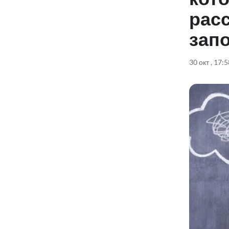
рас
зап
30 окт , 17: