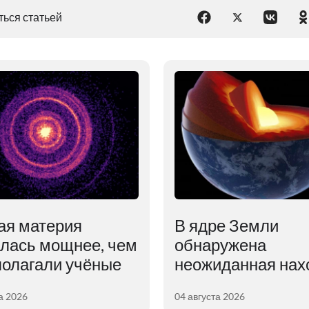
ься статьей
ая материя
В ядре Земли
алась мощнее, чем
обнаружена
полагали учёные
неожиданная нах
а 2026
04 августа 2026