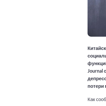
Китайск
социал
функций
Journal 
депресс
потери 
Как соо