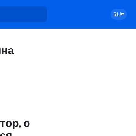
RU
ина
ор, о
ся,