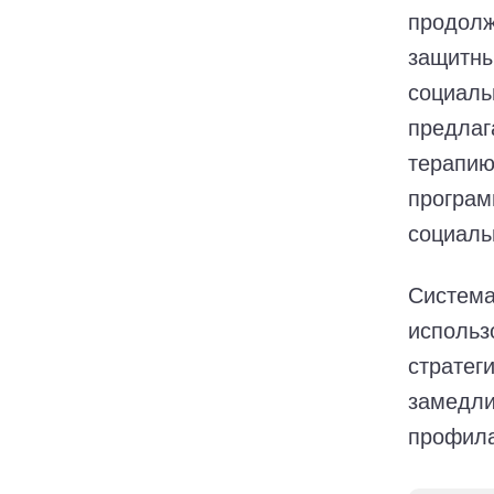
продолж
защитны
социаль
предлаг
терапию
програм
социаль
Система
использ
стратег
замедли
профила