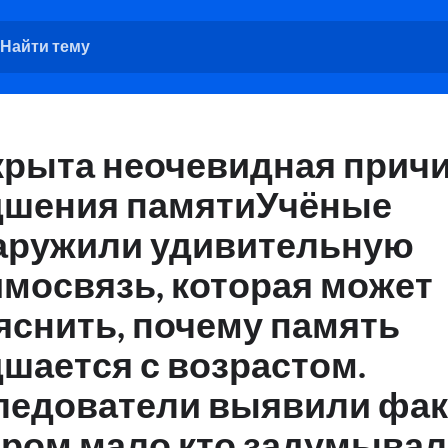
крыта неочевидная прич
дшения памятиУчёные
аружили удивительную
имосвязь, которая может
яснить, почему память
шается с возрастом.
ледователи выявили факт
ором мало кто задумывал