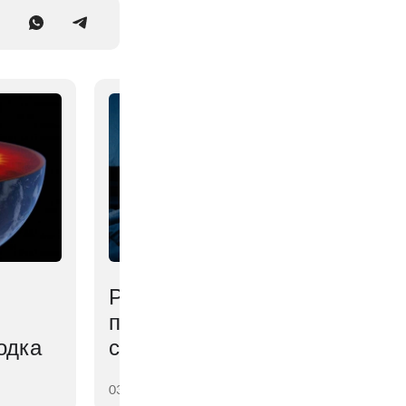
Раскрыта неочевидная
причина проблем со
одка
сном летом
03 августа 2026