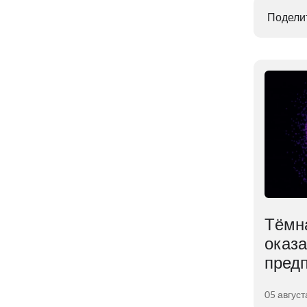
Поделит
й
Учёные раскрыли
Тёмн
и
влияние лишнего веса
оказ
на мозг
пред
01 августа 2026
05 август