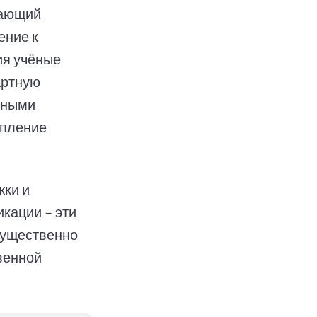
щающий
ение к
ия учёные
артную
нными
епление
жки и
кации – эти
существенно
венной