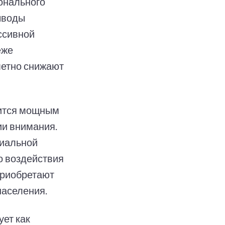
онального
ыводы
ссивной
еже
аметно снижают
вится мощным
ии внимания.
циальной
о воздействия
приобретают
населения.
ует как