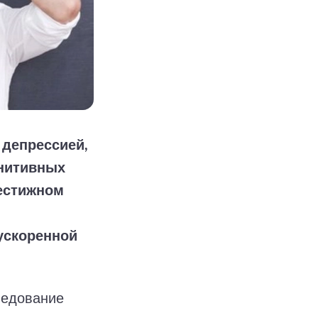
 депрессией,
гнитивных
рестижном
ускоренной
ледование