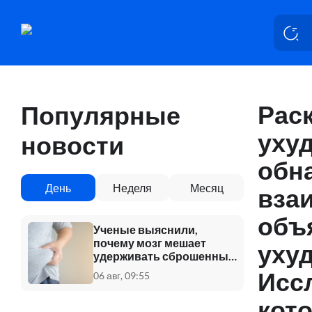
Рас
Популярные
уху
новости
обн
День
Неделя
Месяц
вза
объ
Ученые выяснили,
почему мозг мешает
ухуд
удерживать сброшенный
вес
Исс
06 авг, 09:55
кот