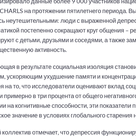
изировало данные более 9 000 участников наци
 CHARLS на протяжении пятилетнего периода. В
сь неутешительными: люди с выраженной депре
атикой постепенно сокращают круг общения – р
руют с детьми, друзьями и соседями, а также з
щественную активность.
ющая в результате социальная изоляция стано
м, ускоряющим ухудшение памяти и концентрац
я на то, что исследователи оценивают вклад со
и примерно в три процента от общего негативног
ии на когнитивные способности, эти показатели 
ское значение в условиях глобального старения 
 коллектив отмечает, что депрессия функционир