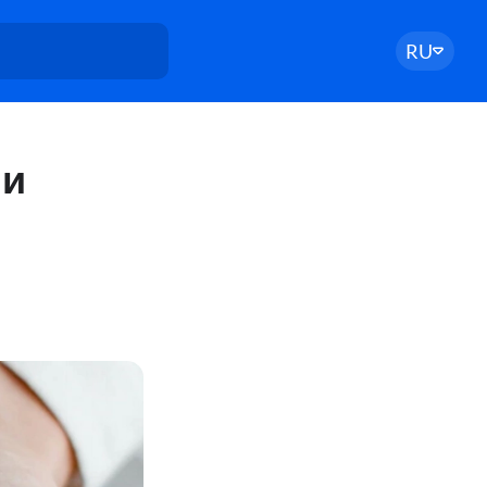
RU
ми