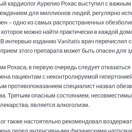
ый кардиолог Аурелио Рохас выступил с важным
еждением для миллионов людей, регулярно ис
ен – одно из самых распространенных обезбол
, которое можно найти практически в каждой до
 В интервью изданию Vanitatis врач перечислил с
 прием этого препарата может быть опасен для з
м Рохаса, в первую очередь следует отказаться 
ена пациентам с неконтролируемой гипертоние
ым противопоказанием специалист назвал обез
ма. Третьим опасным состоянием, несовместимы
 лекарства, является алкоголизм.
ог также настоятельно рекомендовал воздержат
ена перед интенсивными физическими нагрузка