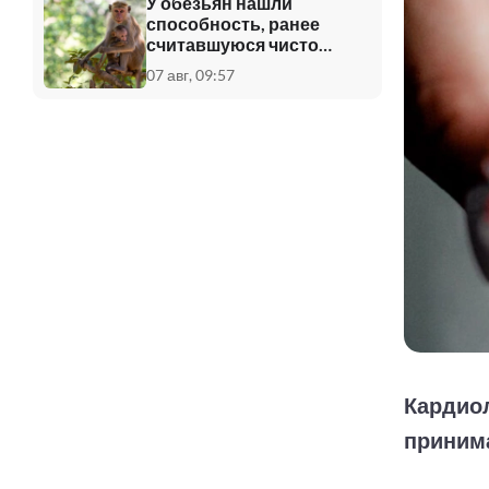
У обезьян нашли
способность, ранее
считавшуюся чисто
человеческой
07 авг, 09:57
Кардиол
приним