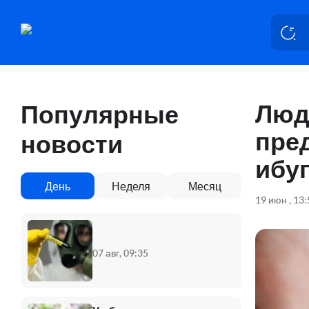
Люд
Популярные
пре
новости
ибу
День
Неделя
Месяц
19 июн , 13
07 авг, 09:35