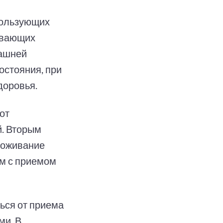
пользующих
ивающих
машней
остояния, при
доровья.
от
й. Вторым
воживание
м с приемом
ься от приема
ми. В