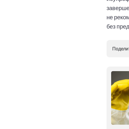
заверше
не реко
без пре
Поделит