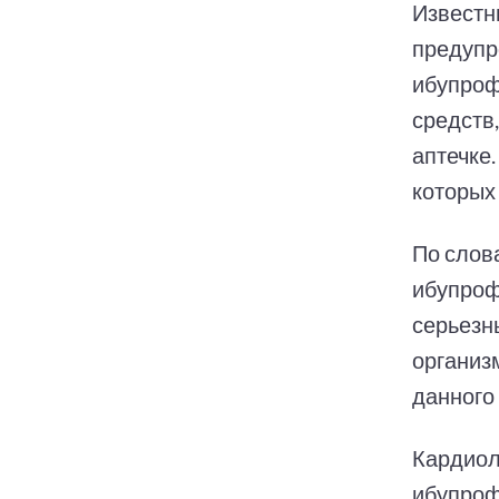
Известн
предупр
ибупроф
средств
аптечке.
которых
По слова
ибупроф
серьезн
организ
данного
Кардиол
ибупроф