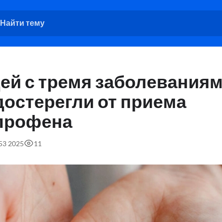
ей с тремя заболевания
достерегли от приема
профена
:53 2025
11