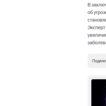
В заклю
об угро
становя
Эксперт
увеличи
заболев
Поделит