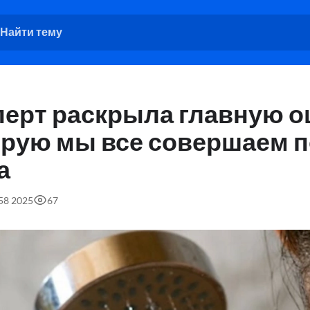
перт раскрыла главную о
орую мы все совершаем 
а
:58 2025
67