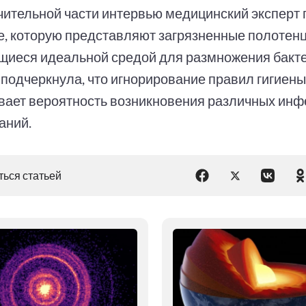
чительной части интервью медицинский эксперт
зе, которую представляют загрязненные полотенц
щиеся идеальной средой для размножения бактер
 подчеркнула, что игнорирование правил гигиен
вает вероятность возникновения различных ин
аний.
ься статьей