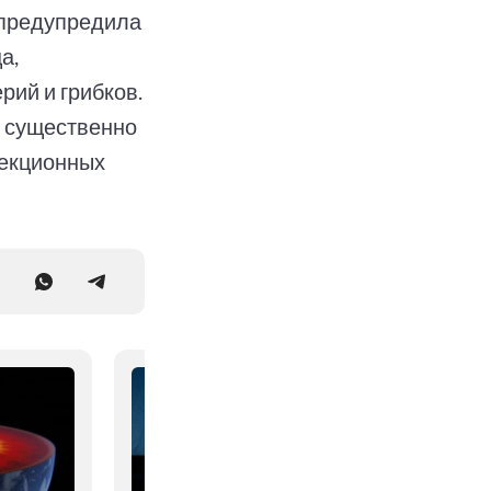
 предупредила
а,
ий и грибков.
ы существенно
фекционных