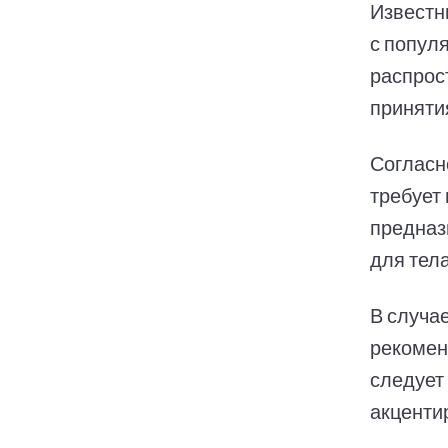
Известн
с попул
распрос
приняти
Согласн
требует
предназн
для тела
В случа
рекомен
следует 
акценти