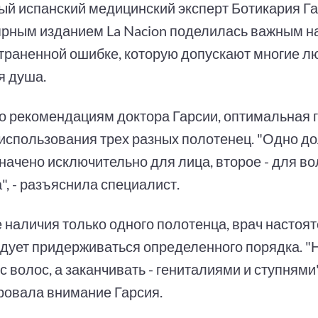
ый испанский медицинский эксперт Ботикария Га
ярным изданием La Nacion поделилась важным 
траненной ошибке, которую допускают многие л
я душа.
о рекомендациям доктора Гарсии, оптимальная 
 использования трех разных полотенец. "Одно д
ачено исключительно для лица, второе - для воло
", - разъяснила специалист.
е наличия только одного полотенца, врач настоя
дует придерживаться определенного порядка. "
с волос, а заканчивать - гениталиями и ступнями",
ровала внимание Гарсия.