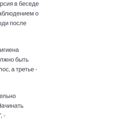
рсия в беседе
наблюдением о
юди после
гигиена
олжно быть
с, а третье -
тельно
Начинать
 -