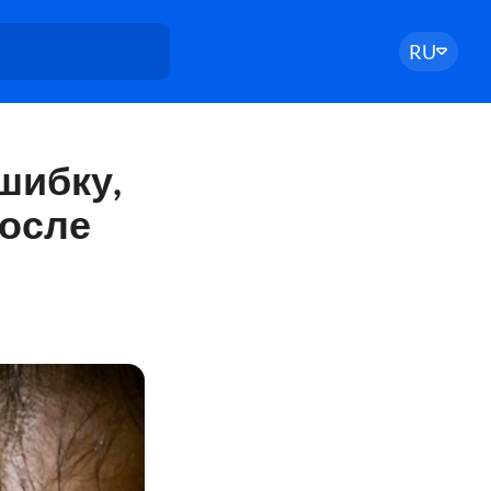
RU
шибку,
после