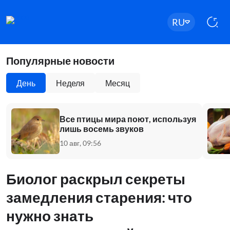
RU
Популярные новости
День
Неделя
Месяц
Все птицы мира поют, используя
лишь восемь звуков
10 авг, 09:56
Биолог раскрыл секреты
замедления старения: что
нужно знать