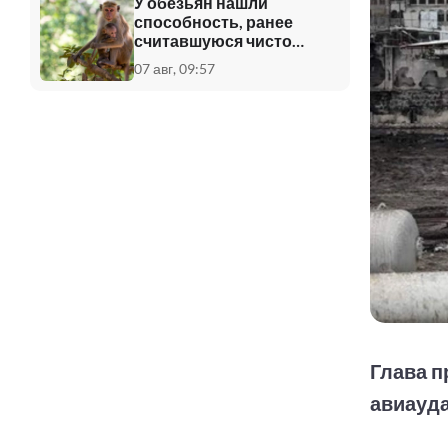
У обезьян нашли
способность, ранее
считавшуюся чисто
человеческой
07 авг, 09:57
Глава п
авиауда