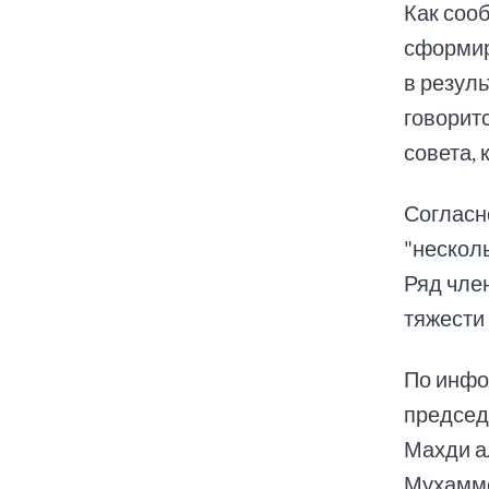
Как соо
сформир
в резуль
говорит
совета,
Согласн
"несколь
Ряд чле
тяжести
По инфо
председ
Махди а
Мухамме