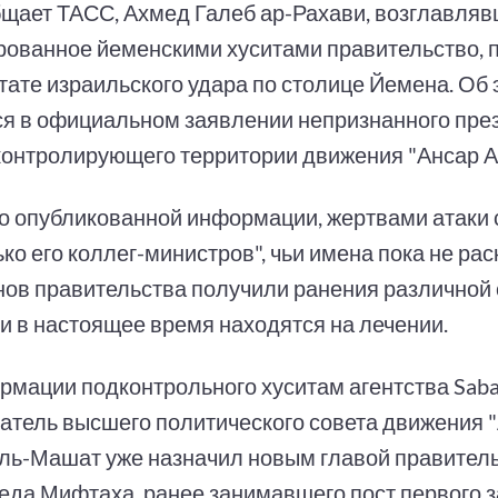
бщает ТАСС, Ахмед Галеб ар-Рахави, возглавля
ованное йеменскими хуситами правительство, по
тате израильского удара по столице Йемена. Об
ся в официальном заявлении непризнанного пре
 контролирующего территории движения "Ансар А
о опубликованной информации, жертвами атаки 
ко его коллег-министров", чьи имена пока не ра
нов правительства получили ранения различной
 и в настоящее время находятся на лечении.
рмации подконтрольного хуситам агентства Saba
атель высшего политического совета движения 
ль-Машат уже назначил новым главой правител
да Мифтаха, ранее занимавшего пост первого 