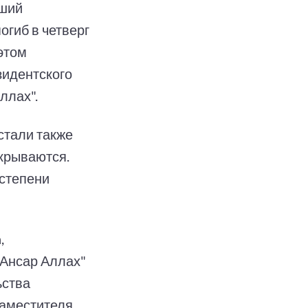
вший
гиб в четверг
 этом
зидентского
ллах".
стали также
скрываются.
 степени
,
"Ансар Аллах"
ьства
заместителя