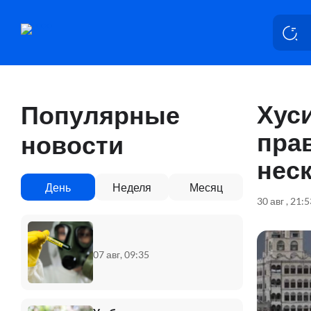
Хус
Популярные
пра
новости
неск
День
Неделя
Месяц
30 авг , 21:
07 авг, 09:35