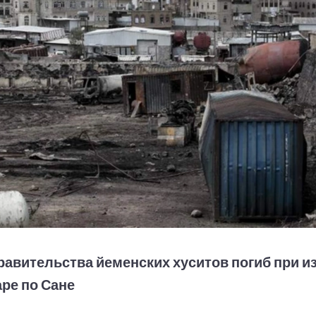
равительства йеменских хуситов погиб при 
ре по Сане