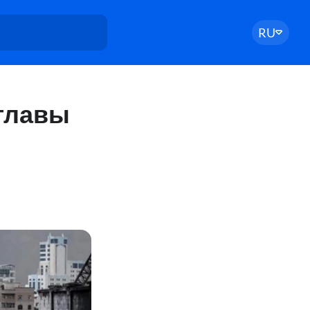
RU
главы