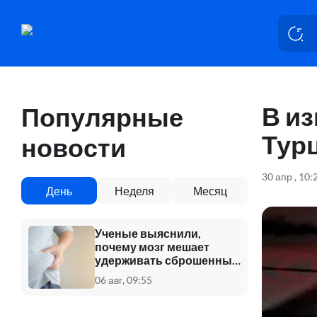
В и
Популярные
Тур
новости
30 апр , 10:
День
Неделя
Месяц
Ученые выяснили,
почему мозг мешает
удерживать сброшенный
вес
06 авг, 09:55