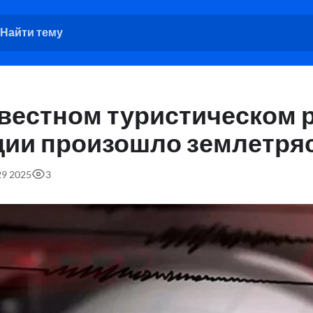
звестном туристическом 
ции произошло землетря
29 2025
3