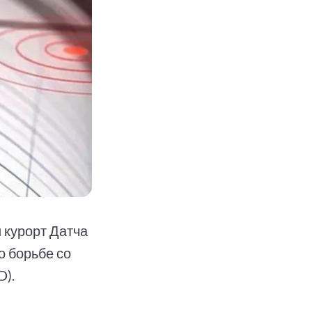
 курорт Датча
о борьбе со
D).