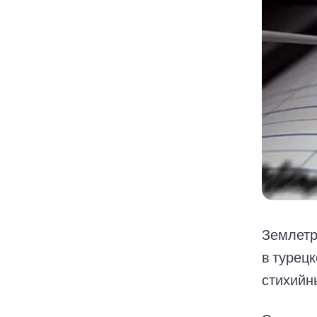
Землетр
в турец
стихийн