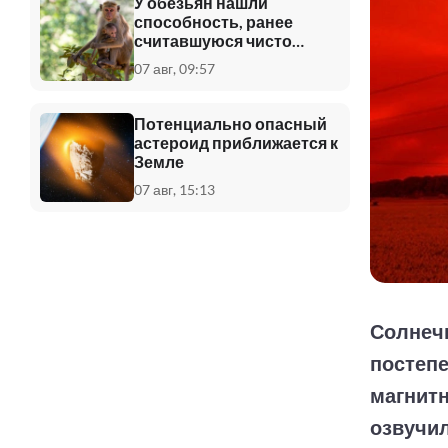
У обезьян нашли
способность, ранее
считавшуюся чисто
человеческой
07 авг, 09:57
Потенциально опасный
астероид приближается к
Земле
07 авг, 15:13
Солнечн
постеп
магнитн
озвучил