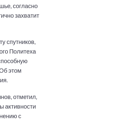
шье, согласно
тично захватит
у спутников,
ого Политеха
способную
 Об этом
ия.
нов, отметил,
лы активности
внению с