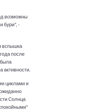
иод возможны
 бури", -
я вспышка
 года после
 была
а активности.
ми циклами и
еожиданно
ости Солнца
"спокойными"