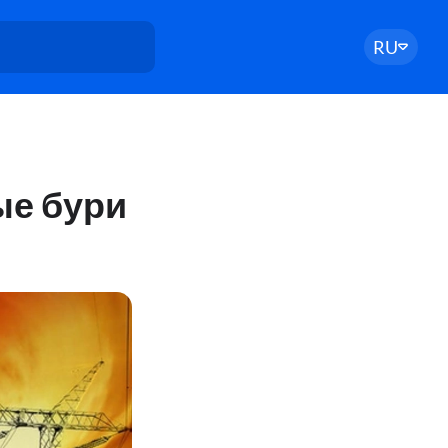
RU
ые бури