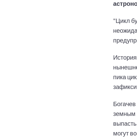
астроно
"Цикл б
неожида
предупр
История
нынешне
пика ци
зафикси
Богачев
земным 
выпасть
могут в