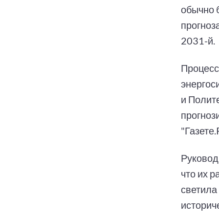
обычно 
прогноза
2031-й.
Процесс
энергос
и Полит
прогноз
"Газете
Руковод
что их 
светила
историч