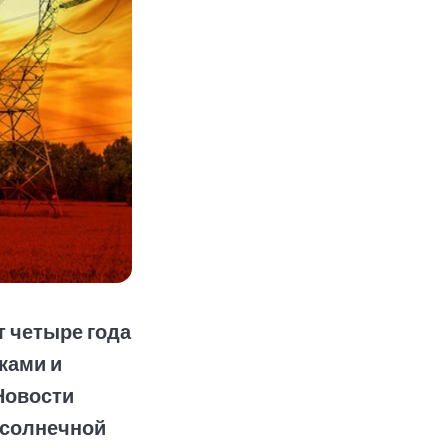
т четыре года
ками и
Новости
 солнечной