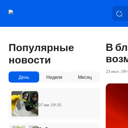
В бл
Популярные
воз
новости
23 июл , 09
День
Неделя
Месяц
07 авг, 09:35