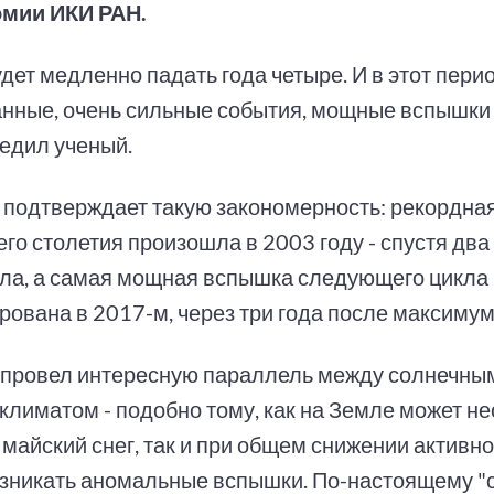
мии ИКИ РАН.
удет медленно падать года четыре. И в этот пер
нные, очень сильные события, мощные вспышки и
едил ученый.
 подтверждает такую закономерность: рекордна
го столетия произошла в 2003 году - спустя два
кла, а самая мощная вспышка следующего цикла
рована в 2017-м, через три года после максимум
 провел интересную параллель между солнечны
климатом - подобно тому, как на Земле может н
 майский снег, так и при общем снижении активн
озникать аномальные вспышки. По-настоящему 