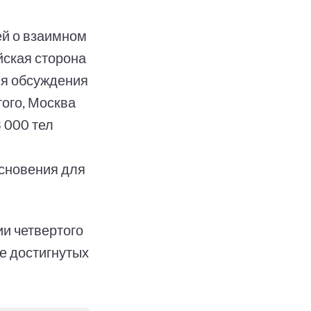
ей о взаимном
йская сторона
ля обсуждения
того, Москва
 000 тел
сновения для
и четвертого
е достигнутых