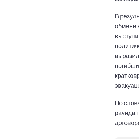
В резул
обмене 
выступи
политич
выразил
погибши
кратков
эвакуац
По слов
раунда 
договор