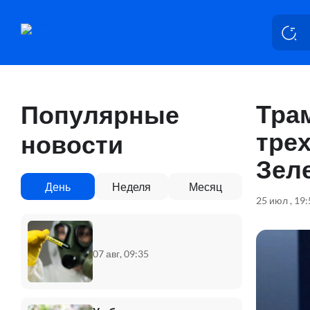
Тра
Популярные
тре
новости
Зел
День
Неделя
Месяц
25 июл , 19
07 авг, 09:35