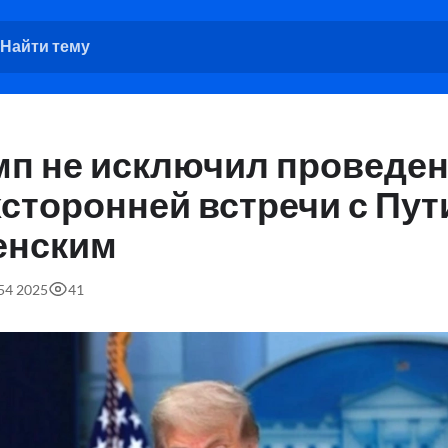
мп не исключил проведе
хсторонней встречи с Пу
енским
:54 2025
41