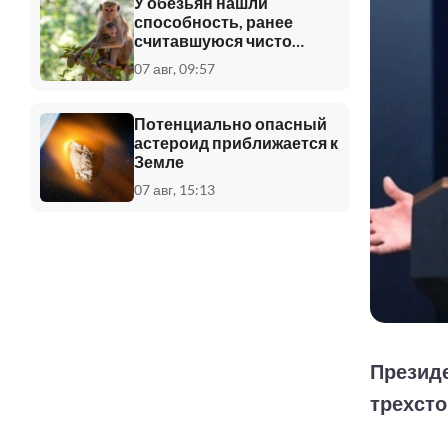
У обезьян нашли
способность, ранее
считавшуюся чисто
человеческой
07 авг, 09:57
Потенциально опасный
астероид приближается к
Земле
07 авг, 15:13
Президе
трехсто