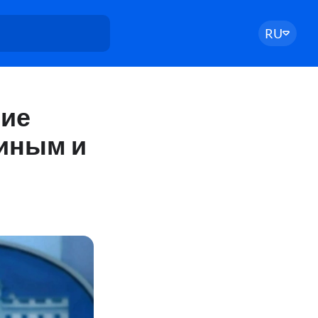
RU
ние
тиным и