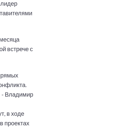
 лидер
ставителями
 месяца
ой встрече с
 прямых
онфликта.
 - Владимир
, в ходе
в проектах