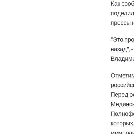
Как соо
поделил
прессы 
"Это пр
назад", 
Владими
Отметим
российс
Перед о
Мединск
Полнофо
которых
мемора