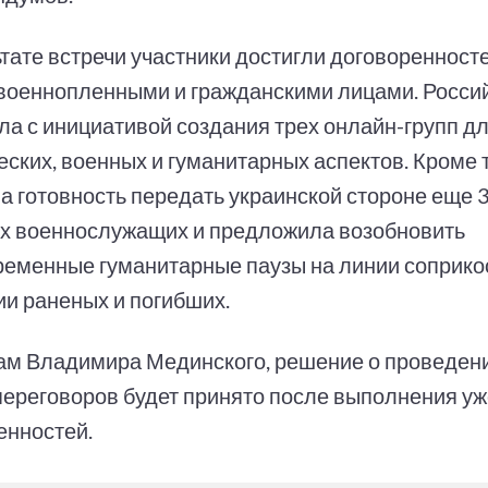
ьтате встречи участники достигли договоренност
военнопленными и гражданскими лицами. Росси
ла с инициативой создания трех онлайн-групп д
еских, военных и гуманитарных аспектов. Кроме 
а готовность передать украинской стороне еще 3
х военнослужащих и предложила возобновить
ременные гуманитарные паузы на линии соприко
ии раненых и погибших.
ам Владимира Мединского, решение о проведени
переговоров будет принято после выполнения уж
енностей.