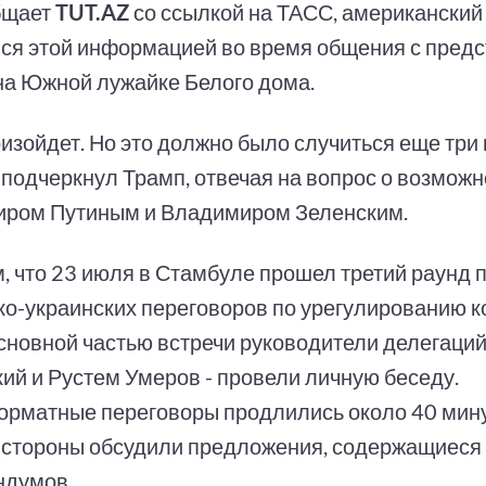
бщает
TUT.AZ
со ссылкой на ТАСС, американский
ся этой информацией во время общения с пред
на Южной лужайке Белого дома.
оизойдет. Но это должно было случиться еще три
- подчеркнул Трамп, отвечая на вопрос о возможн
ром Путиным и Владимиром Зеленским.
, что 23 июля в Стамбуле прошел третий раунд
ко-украинских переговоров по урегулированию к
сновной частью встречи руководители делегаций
ий и Рустем Умеров - провели личную беседу.
рматные переговоры продлились около 40 минут
 стороны обсудили предложения, содержащиеся 
ндумов.