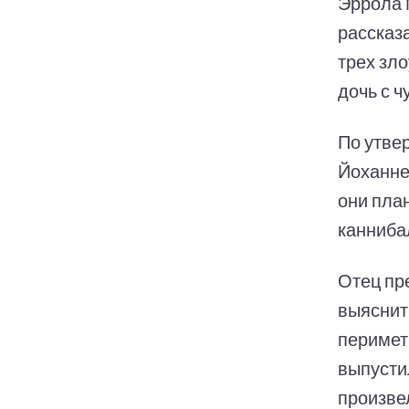
Эррола 
рассказ
трех зл
дочь с 
По утве
Йоханне
они план
каннибал
Отец пр
выяснит
перимет
выпустил
произве