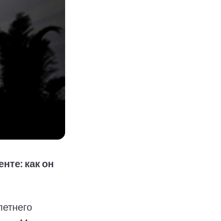
нте: как он
летнего