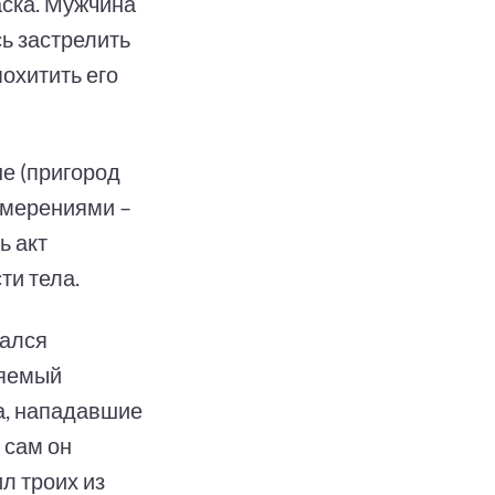
ска. Мужчина
ь застрелить
охитить его
не (пригород
амерениями –
ь акт
ти тела.
тался
няемый
а, нападавшие
 сам он
л троих из