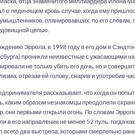
Маска, отца знаменитого миллиардера Илона Ма
ал о леденящем кровь случае, когда ему пришлос
оумышленников, планировавших, по его словам, п
чудовищной целью.
рждению Эррола, в 1998 году в его дом в Сэндто
сбурга) проникли неизвестные с ужасающими н
ировали не только убить его дочь, но и совершит
изма, отрезав ей голову, сварив и употребив час
едпринимателя рассказывает, что когда он попы
ь, каким образом незнакомцы преодолели охра
р, они первыми открыли огонь. По словам Эррол
и в его направлении не менее 52 пуль, тогда как
л всего два выстрела, которыми смертельно рани