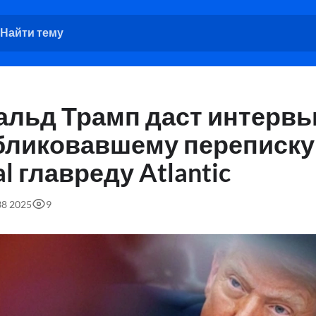
альд Трамп даст интерв
бликовавшему переписку
al главреду Atlantic
38 2025
9