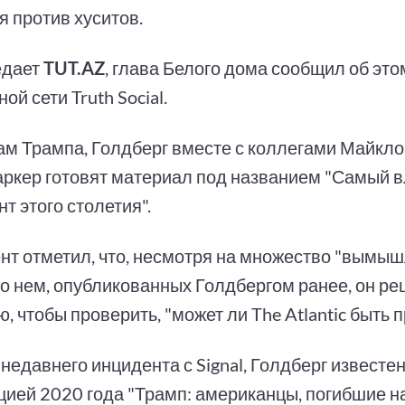
я против хуситов.
едает
TUT.AZ
, глава Белого дома сообщил об это
ой сети Truth Social.
ам Трампа, Голдберг вместе с коллегами Майкл
ркер готовят материал под названием "Самый 
т этого столетия".
нт отметил, что, несмотря на множество "вымы
 о нем, опубликованных Голдбергом ранее, он ре
, чтобы проверить, "может ли The Atlantic быть 
недавнего инцидента с Signal, Голдберг известе
цией 2020 года "Трамп: американцы, погибшие на