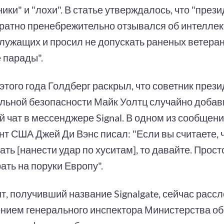
ики" и "лохи". В статье утверждалось, что "през
ратно пренебрежительно отзывался об интеллек
лужащих и просил не допускать раненых ветеран
 парады".
этого года Голдберг раскрыл, что советник прези
льной безопасности Майк Уолтц случайно добави
 чат в мессенджере Signal. В одном из сообщени
нт США Джей Ди Вэнс писал: "Если вы считаете,
ать [нанести удар по хуситам], то давайте. Про
ать на поруки Европу".
т, получивший название Signalgate, сейчас расс
нием генерального инспектора Министерства о