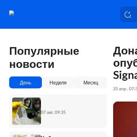
Дон
Популярные
опу
новости
Sign
День
Неделя
Месяц
25 апр , 07:
07 авг, 09:35