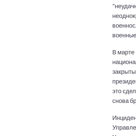
"неудачн
неоднок
военнос
военные
В марте 
национа
закрытый
президе
это сдел
снова бр
Инциден
Управле