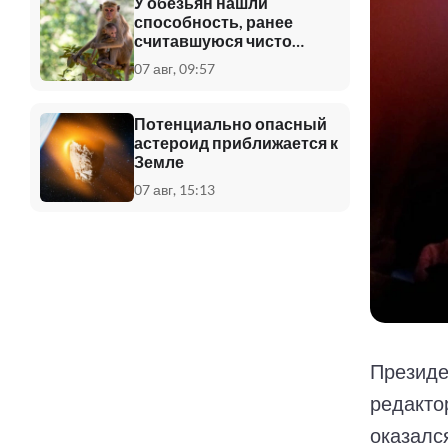
У обезьян нашли
способность, ранее
считавшуюся чисто
человеческой
07 авг, 09:57
Потенциально опасный
астероид приближается к
Земле
07 авг, 15:13
Президе
редакто
оказался