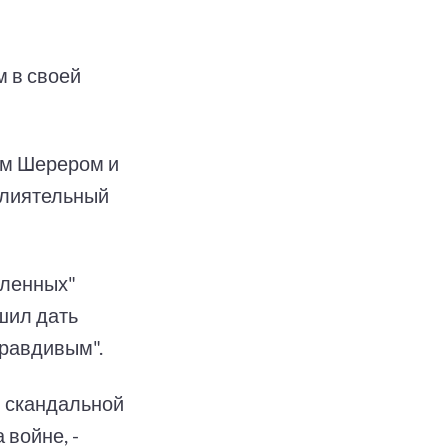
м в своей
ом Шерером и
влиятельный
шленных"
шил дать
правдивым".
н скандальной
 войне, -