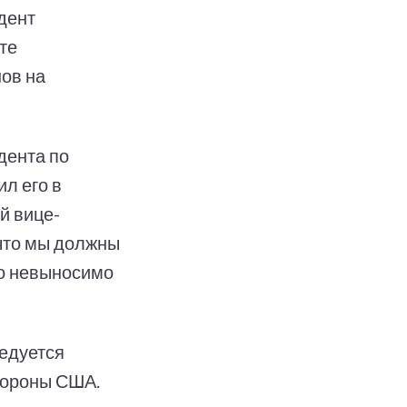
идент
те
ов на
дента по
л его в
й вице-
 что мы должны
сто невыносимо
ледуется
бороны США.