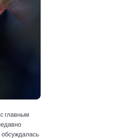
 с главным
недавно
де обсуждалась