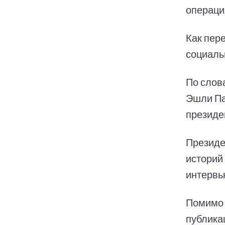
операци
Как пер
социальн
По слов
Эшли Па
президен
Президе
историй
интервью
Помимо 
публика