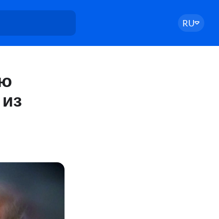
RU
ью
 из