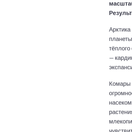
масштаб
Результ
Арктика
планеты
тёплого
— карди
экспанс
Комары 
огромно
насеком
растени
млекопи
чувстви