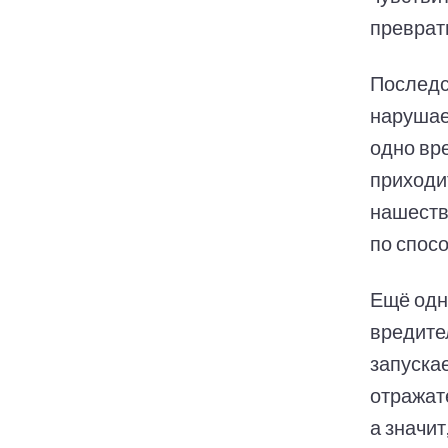
преврат
Последс
нарушае
одно вр
приходи
нашеств
по спос
Ещё одн
вредите
запуска
отражат
а значи