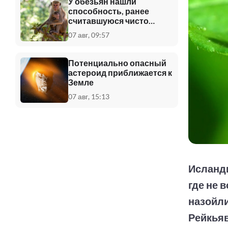
У обезьян нашли
способность, ранее
считавшуюся чисто
человеческой
07 авг, 09:57
Потенциально опасный
астероид приближается к
Земле
07 авг, 15:13
Исланди
где не 
назойли
Рейкьяв