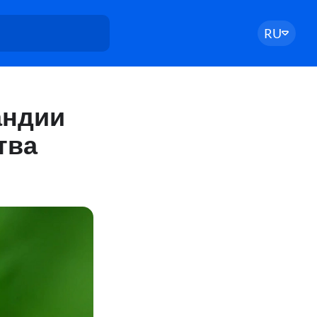
RU
андии
тва