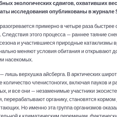
ных экологических сдвигов, охвативших вес
аты исследования опубликованы в журнале S
 разогревается примерно в четыре раза быстрее
. Следствия этого процесса — раннее таяние сне
 сезона и участившиеся природные катаклизмы 
нально меняют условия обитания и открывают д
ии насекомых.
— лишь верхушка айсберга. В арктических широт
е количество членистоногих, включая пауков и 
ых, и все они — незаменимые участники экосист
я, перерабатывают органику, становятся кормом 
тающих. Но именно эта группа организмов оказ
тельной к климатическим переменам, фактическ