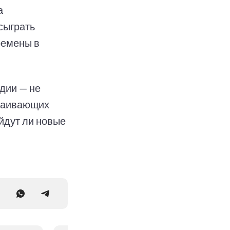
а
сыграть
ремены в
дии — не
краивающих
ойдут ли новые