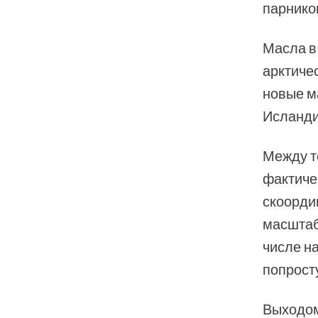
парнико
Масла в
арктиче
новые м
Исланди
Между т
фактиче
скоорди
масштаб
числе н
попрост
Выходом