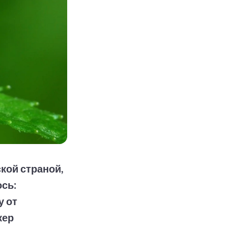
кой страной,
ось:
у от
кер