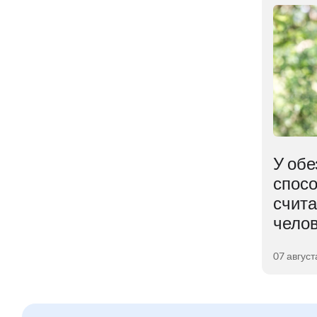
В ядре Земли
У обе
ем
обнаружена
спосо
неожиданная находка
счит
чело
04 августа 2026
07 август