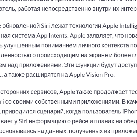
атель, работая непосредственно внутри их инте
 обновленной Siri лежат технологии Apple Intelli
ая система App Intents. Apple заявляет, что нова
ь улучшенным пониманием личного контекста по
ленностью о происходящем на экране и более г
ем над приложениями. Эти функции будут доступн
c, а также расширятся на Apple Vision Pro.
сторонних сервисов, Apple также продолжает те
iri со своими собственными приложениями. В кач
 приводился сценарий, когда пользователь iPho
ает у Siri информацию о рейсе и планах на обе
 основываясь на данных, полученных из приложен