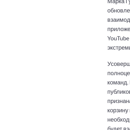
Марка Г
обновле
взаимод
приложен
YouTube
экстрем
Усоверш
полноце
команд.
публико
признан
корзину
необход
будет вз