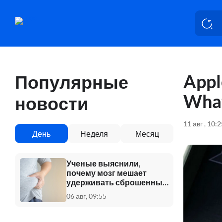
Appl
Популярные
Wha
новости
11 авг , 10:
День
Неделя
Месяц
Ученые выяснили,
почему мозг мешает
удерживать сброшенный
вес
06 авг, 09:55