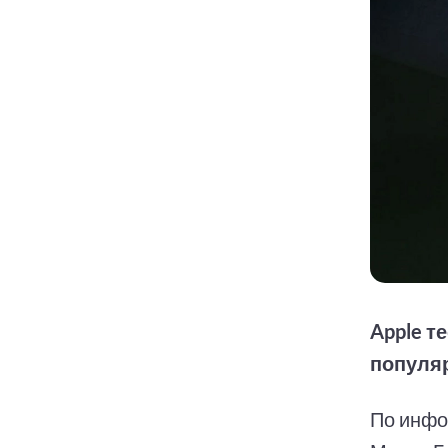
Apple т
популя
По инфо