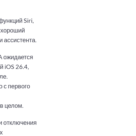
ункций Siri,
 "хороший
и ассистента.
ША ожидается
 iOS 26.4,
ле.
о с первого
 в целом.
и отключения
х