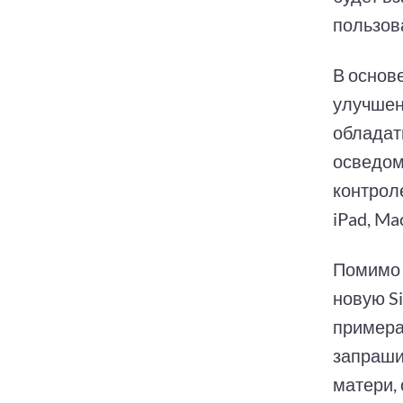
пользов
В основе
улучшенн
обладат
осведом
контрол
iPad, Ma
Помимо 
новую S
примера
запрашив
матери,