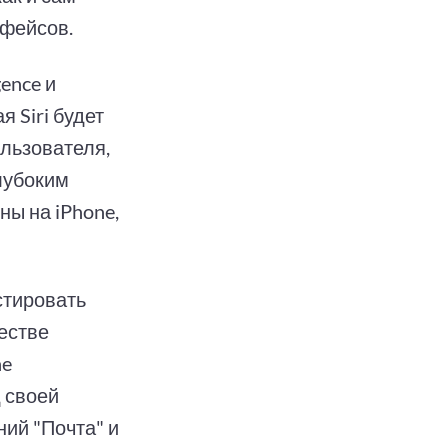
рфейсов.
gence и
я Siri будет
льзователя,
лубоким
ы на iPhone,
стировать
естве
ne
д своей
ий "Почта" и