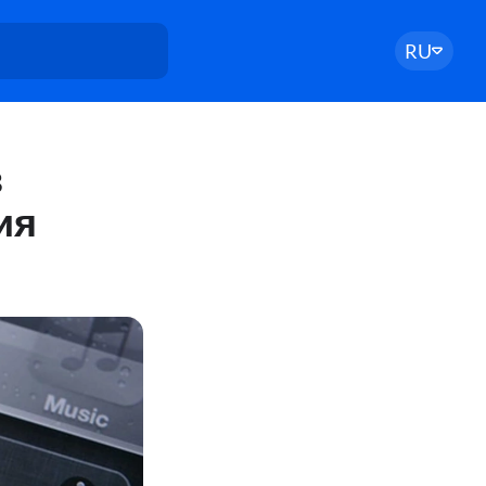
RU
в
ия