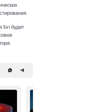
тических
естирования.
Siri будет
осовое
тора