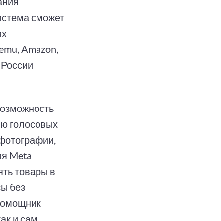
ания
система сможет
их
Temu, Amazon,
 России
возможность
ью голосовых
 фотографии,
ия Meta
ять товары в
сы без
 помощник
ак и сам