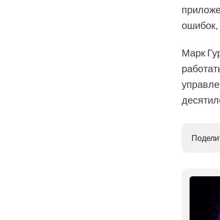
приложе
ошибок,
Марк Гур
работать
управле
десятил
Поделит