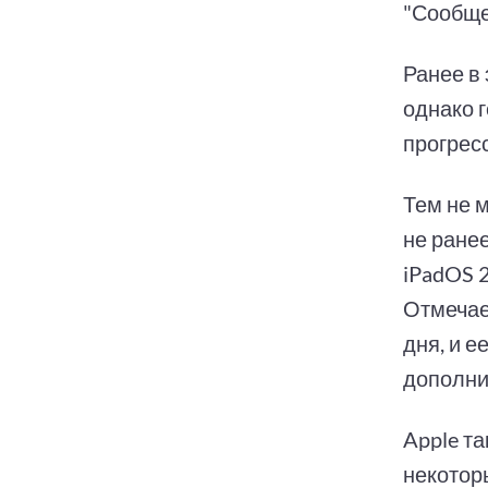
"Сообще
Ранее в 
однако 
прогрес
Тем не м
не ранее
iPadOS 2
Отмечает
дня, и е
дополнит
Apple т
некоторы