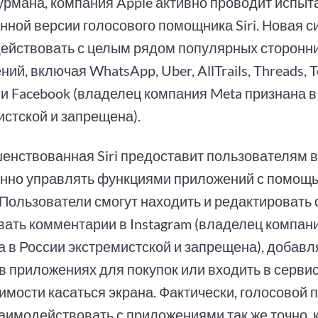
урмана, компания Apple активно проводит испыт
нной версии голосового помощника Siri. Новая 
ействовать с целым рядом популярных сторонн
ий, включая WhatsApp, Uber, AllTrails, Threads, 
 и Facebook (владелец компания Meta признана в
истской и запрещена).
енствованная Siri предоставит пользователям 
нно управлять функциями приложений с помощ
 Пользователи смогут находить и редактировать
вать комментарии в Instagram (владелец компан
а в России экстремистской и запрещена), добавл
 в приложениях для покупок или входить в серви
имости касаться экрана. Фактически, голосовой
аимодействовать с приложениями так же точно, к