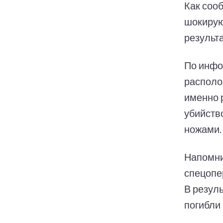
Как соо
шокирую
результ
По инфо
располо
именно 
убийств
ножами.
Напомни
спецопе
В резул
погибли 