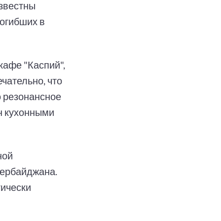
известны
огибших в
кафе "Каспий",
чательно, что
о резонансное
н кухонными
ной
зербайджана.
гически