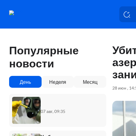
Уби
Популярные
азе
новости
зан
День
Неделя
Месяц
28 июн , 14
07 авг, 09:35