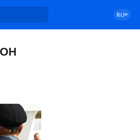
RU
МОН