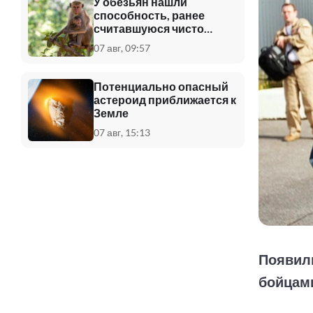
У обезьян нашли
способность, ранее
считавшуюся чисто
человеческой
07 авг, 09:57
Потенциально опасный
астероид приближается к
Земле
07 авг, 15:13
Появил
бойцам