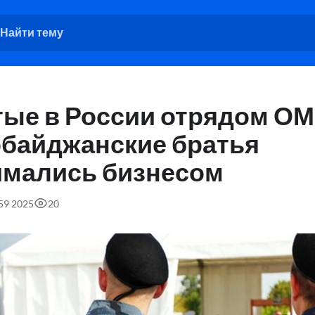
тые в России отрядом О
рбайджанские братья
имались бизнесом
:59 2025
20