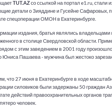
бщает
TUT.AZ
со ссылкой на портал e1.ru, стали 
щие детали о Зияддине и Гусейне Сафаровых, п
ате спецоперации ОМОН в Екатеринбурге.
рмации издания, братья являлись владельцами 
женного в столице Свердловской области. Приме
рядом с этим заведением в 2001 году произошл
о Юниса Пашаева - мужчина был жестоко зареза
м, что 27 июня в Екатеринбурге в ходе масштаб
рации силовиков были задержаны 50 граждан А
ьтате действий правоохранительных органов тра
пятеро человек.