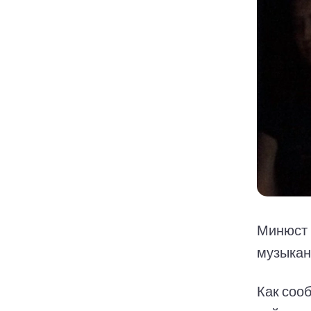
Минюст 
музыкан
Как соо