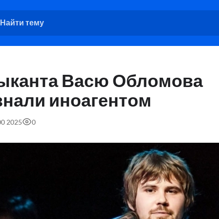
ыканта Васю Обломова
знали иноагентом
00 2025
0