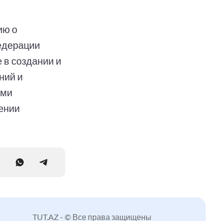
ию о
едерации
 в создании и
ний и
ами
ении
TUT.AZ - © Все права защищены