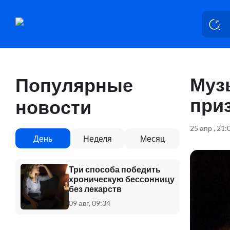
Муз
Популярные
при
новости
25 апр , 21:
День
Неделя
Месяц
Три способа победить
хроническую бессонницу
без лекарств
09 авг, 09:34