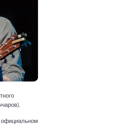
тного
чаров).
а официальном