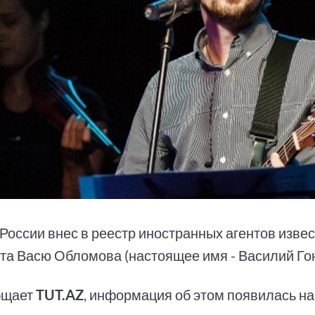
России внес в реестр иностранных агентов извес
та Васю Обломова (настоящее имя - Василий Гон
бщает
TUT.AZ
, информация об этом появилась н