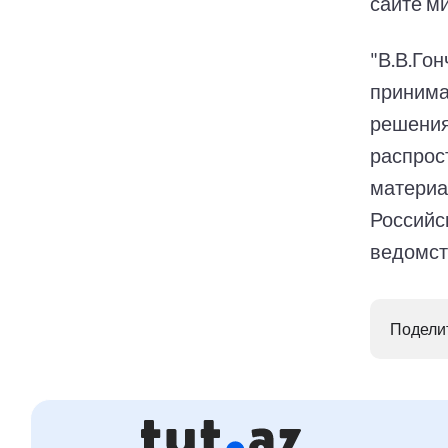
сайте м
"В.В.Го
принима
решения
распрос
материа
Российс
ведомст
Поделит