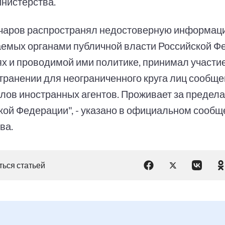
инистерства.
нчаров распространял недостоверную информац
емых органами публичной власти Российской Ф
х и проводимой ими политике, принимал участие
транении для неограниченного круга лиц сообще
лов иностранных агентов. Проживает за предел
кой Федерации", - указано в официальном сообщ
ва.
ься статьей