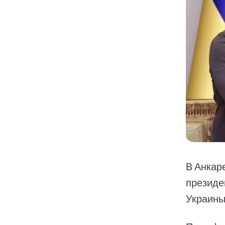
В Анкар
президе
Украины