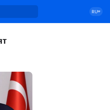
RU
ят