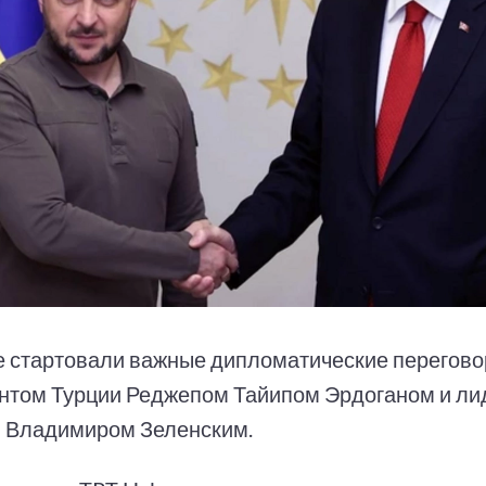
е стартовали важные дипломатические перегов
нтом Турции Реджепом Тайипом Эрдоганом и л
 Владимиром Зеленским.