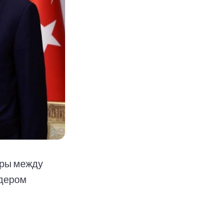
оры между
идером