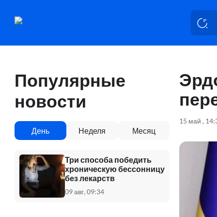
Эрд
Популярные
пер
новости
15 май , 14
День
Неделя
Месяц
Три способа победить
хроническую бессонницу
без лекарств
09 авг, 09:34