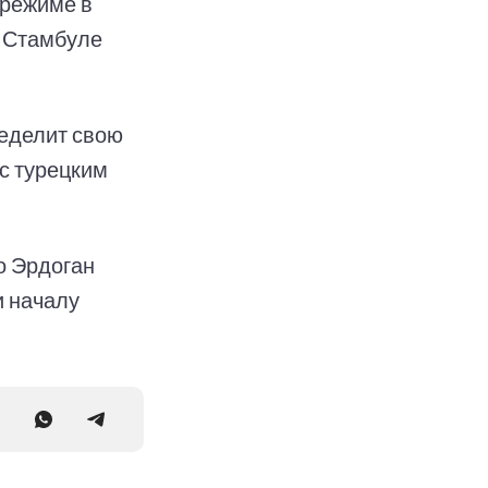
 режиме в
в Стамбуле
ределит свою
с турецким
о Эрдоган
и началу