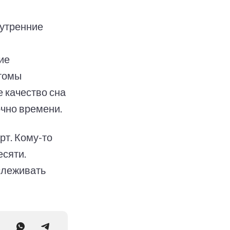
 утренние
ие
птомы
е качество сна
чно времени.
рт. Кому-то
есяти.
слеживать