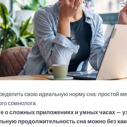
пределить свою идеальную норму сна: простой ме
ого сомнолога
е о сложных приложениях и умных часах — у
льную продолжительность сна можно без как