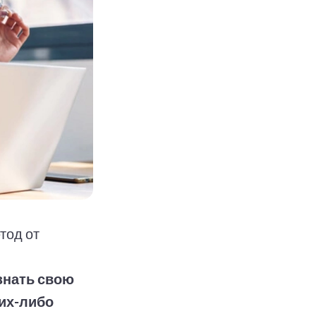
тод от
знать свою
их-либо