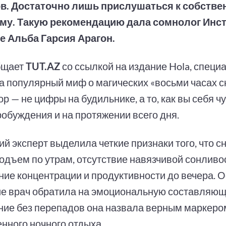
в. Достаточно лишь прислушаться к собств
му. Такую рекомендацию дала сомнолог Инст
 Альба Гарсия Арагон.
бщает
TUT.AZ
со ссылкой на издание Hola, специ
а популярный миф о магических «восьми часах с
р — не цифры на будильнике, а то, как вы себя ч
робуждения и на протяжении всего дня.
й эксперт выделила четкие признаки того, что с
подъем по утрам, отсутствие навязчивой сонливо
ние концентрации и продуктивности до вечера. 
е врач обратила на эмоциональную составляю
ние без перепадов она назвала верным маркеро
енного ночного отдыха.