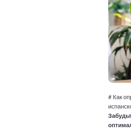
# Как о
испанск
Забудьт
оптима