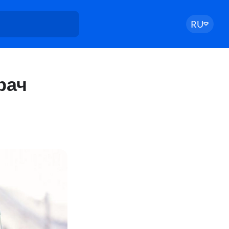
RU
рач