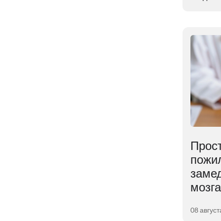
Ученые выяснили,
Прос
почему мозг мешает
пожи
удерживать
замед
сброшенный вес
мозга
06 августа 2026
08 август