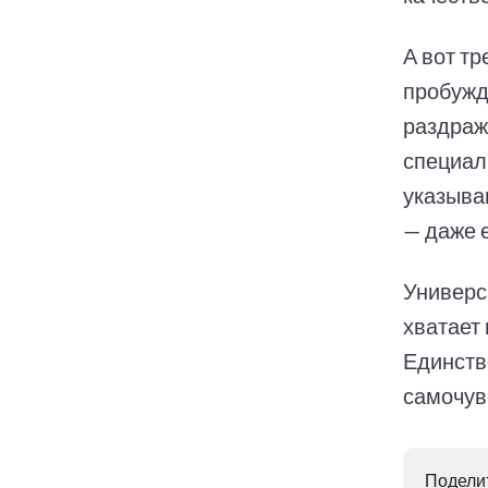
А вот т
пробужд
раздраж
специал
указываю
— даже 
Универс
хватает 
Единств
самочув
Поделит