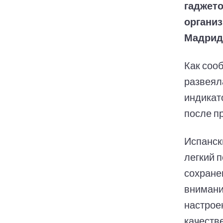
гаджето
организ
Мадриде
Как соо
развеял
индикато
после п
Испански
легкий 
сохране
внимани
настрое
качеств