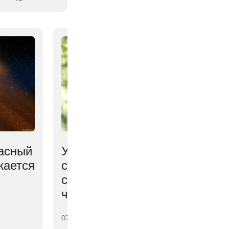
асный
У обезьян нашли
жается
способность, ранее
считавшуюся чисто
человеческой
07 августа 2026