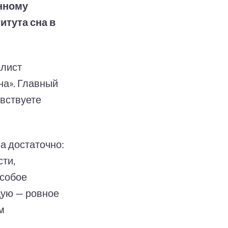
енному
итута сна в
алист
на». Главный
увствуете
на достаточно:
сти,
Особое
щую — ровное
м