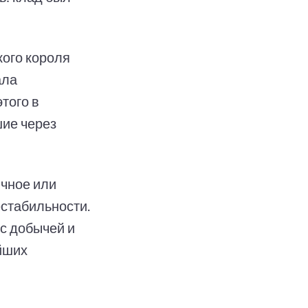
кого короля
ала
того в
ие через
ичное или
естабильности.
 с добычей и
ейших