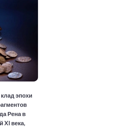
 клад эпохи
рагментов
да Рена в
 XI века,