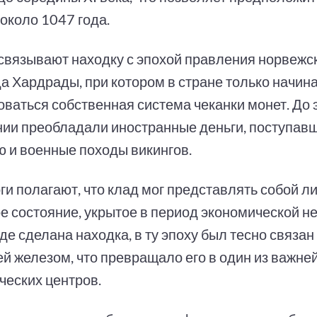
около 1047 года.
связывают находку с эпохой правления норвежс
а Хардрады, при котором в стране только начин
ваться собственная система чеканки монет. До э
ии преобладали иностранные деньги, поступавш
ю и военные походы викингов.
ги полагают, что клад мог представлять собой л
е состояние, укрытое в период экономической н
где сделана находка, в ту эпоху был тесно связан
ей железом, что превращало его в один из важн
ческих центров.