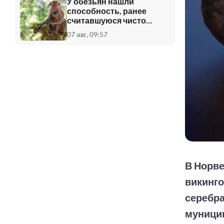
У обезьян нашли
способность, ранее
считавшуюся чисто
человеческой
07 авг, 09:57
В Норве
викинго
серебра
муницип