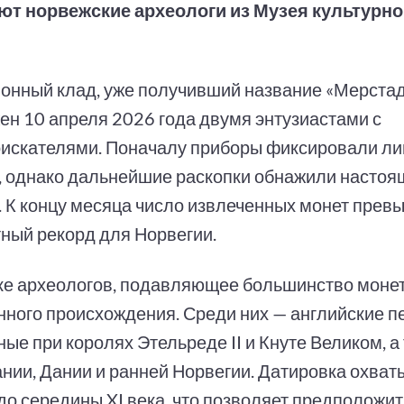
т норвежские археологи из Музея культурно
онный клад, уже получивший название «Мерстад
ен 10 апреля 2026 года двумя энтузиастами с
искателями. Поначалу приборы фиксировали л
, однако дальнейшие раскопки обнажили насто
. К концу месяца число извлеченных монет прев
ный рекорд для Норвегии.
ке археологов, подавляющее большинство моне
нного происхождения. Среди них — английские п
ые при королях Этельреде II и Кнуте Великом, а
ании, Дании и ранней Норвегии. Датировка охват
до середины XI века, что позволяет предположит