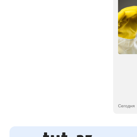
Раскрыта неочевидная
причина проблем со
сном летом
03 августа 2026
Сегодня