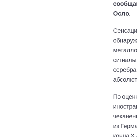
сообщаю
Осло.
Сенсаци
обнаруж
металло
сигналы
серебра
абсолют
По оцен
иностра
чеканенн
из Герм
конца X 