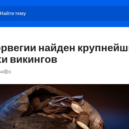
орвегии найден крупнейш
хи викингов
34
0