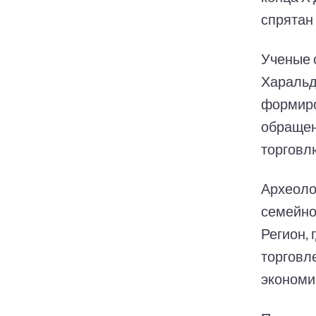
спрятан 
Ученые 
Харальд
формиро
обращен
торговл
Археоло
семейно
Регион, 
торговл
экономи