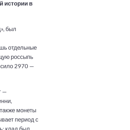
й истории в
», был
ишь отдельные
ящую россыпь
ысило 2970 —
т —
енни,
 также монеты
ывает период с
ь: клад был