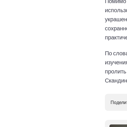
Помимо 
использ
украшен
сохранн
практич
По слов
изучения
пролить
Скандин
Поделит