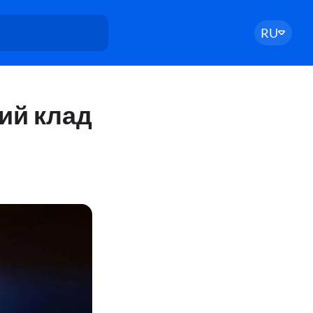
RU
ий клад