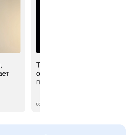
,
Тёмная материя
ает
оказалась мощнее, чем
предполагали учёные
05 августа 2026