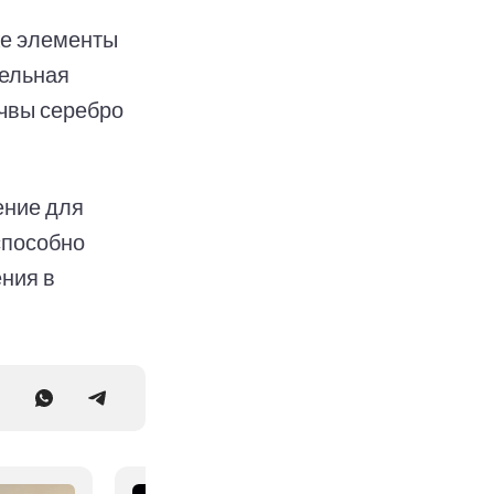
же элементы
тельная
очвы серебро
ение для
способно
ния в