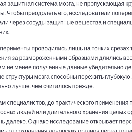
ая защитная система мозга, не пропускающая к
ы. Чтобы преодолеть его, исследователи попер
али через сосуды защитные вещества и специал
чик.
сперименты проводились лишь на тонких срезах т
ния за размороженными образцами длились все
Тем не менее полученные данные убедительно д
е структуры мозга способны пережить глубокую
льно лучше, чем считалось прежде.
ам специалистов, до практического применения 
иосна» людей или длительного хранения целых о
нь далеко. Однако исследование открывает перс
е - от сохранения донорских органов перед тра