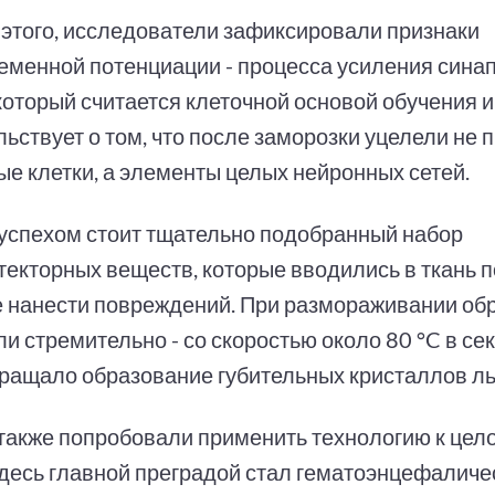
этого, исследователи зафиксировали признаки
еменной потенциации - процесса усиления сина
который считается клеточной основой обучения и
ьствует о том, что после заморозки уцелели не 
ые клетки, а элементы целых нейронных сетей.
 успехом стоит тщательно подобранный набор
текторных веществ, которые вводились в ткань п
е нанести повреждений. При размораживании об
и стремительно - со скоростью около 80 °C в сек
ращало образование губительных кристаллов ль
также попробовали применить технологию к цел
десь главной преградой стал гематоэнцефаличес