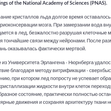
ngs of the National Academy of Sciences (PNAS).
ание кристаллов льда долгое время оставалось
криоконсервации мозга. При замерзании вода вну
ается в лед, безжалостно разрушая клеточные 
я тончайшие связи между нейронами. После ра
кань оказывалась фактически мертвой.
 из Университета Эрлангена - Нюрнберга удалос
твие благодаря методу витрификации - сверхбы
нию, при котором лед попросту не успевает обра
кристаллизации жидкости внутри клеток переход
бразное состояние, практически полностью оста
ярные движения и сохраняя архитектуру ткани н