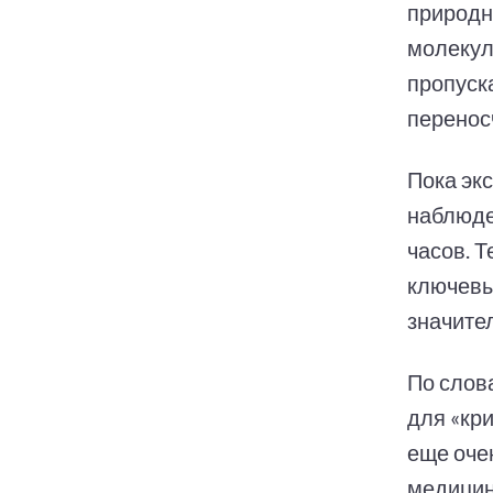
природн
молекул
пропуск
перенос
Пока эк
наблюде
часов. 
ключевы
значите
По слов
для «кр
еще оче
медицин