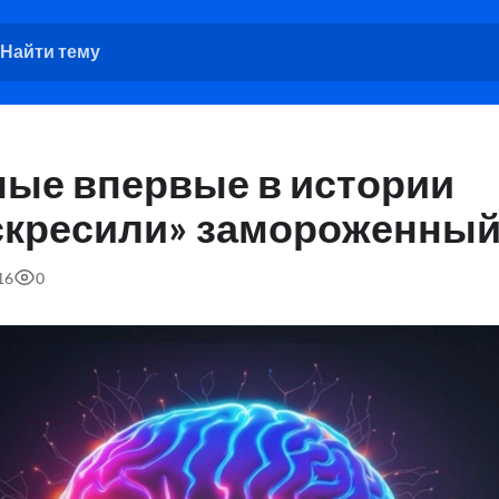
ные впервые в истории
скресили» замороженный
16
0