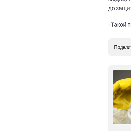
до защи
«Такой 
Поделит