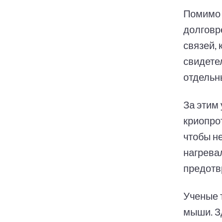
Помимо 
долговр
связей, 
свидетел
отдельн
За этим
криопро
чтобы н
нагревал
предотв
Ученые 
мыши. З