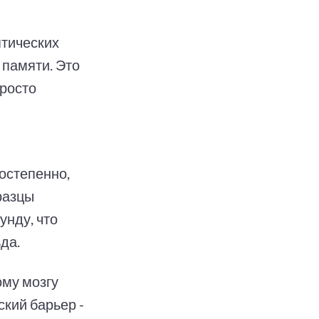
птических
 памяти. Это
просто
остепенно,
разцы
унду, что
да.
ому мозгу
кий барьер -