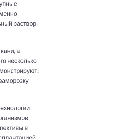
рупные
еменно
ьный раствор-
кани, а
го несколько
емонстрируют:
 заморозку
технологии
рганизмов
пективы в
нсплантацией