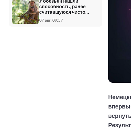
У обезьян нашли
способность, ранее
считавшуюся чисто
человеческой
07 авг, 09:57
Немецк
впервые
вернуть
Резуль