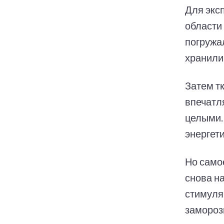
Для экс
области
погружа
хранили 
Затем т
впечатл
целыми.
энергети
Но само
снова н
стимуляц
замороз