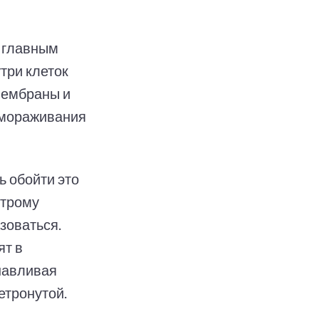
 главным
три клеток
мембраны и
змораживания
ь обойти это
строму
зоваться.
ят в
навливая
етронутой.