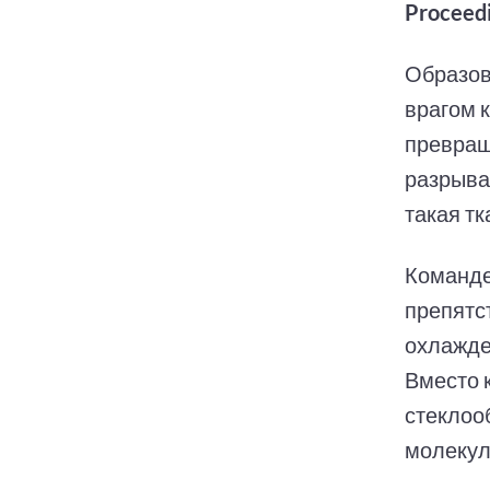
Proceedi
Образов
врагом 
превращ
разрыва
такая т
Команде
препятс
охлажде
Вместо 
стеклоо
молекул