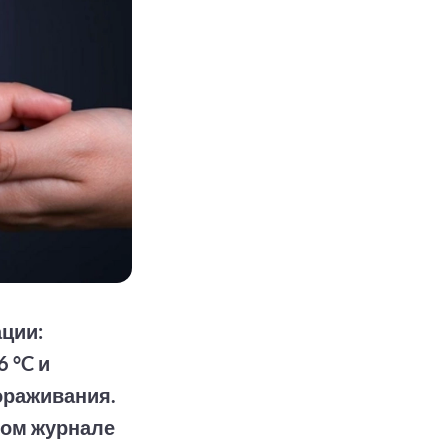
ции:
 °C и
ораживания.
ном журнале