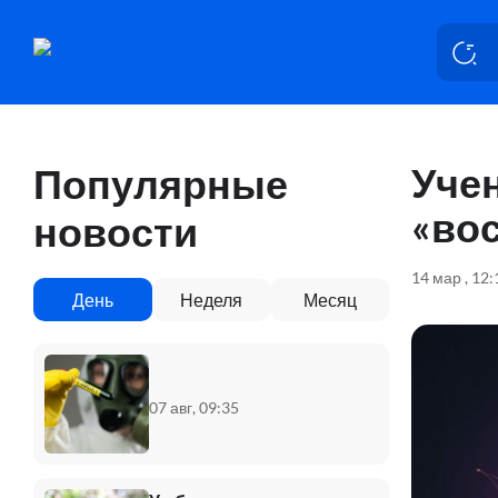
Уче
Популярные
«во
новости
14 мар , 12:
День
Неделя
Месяц
07 авг, 09:35