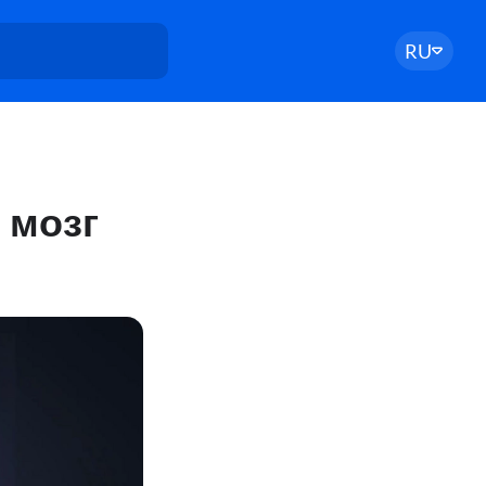
RU
 мозг