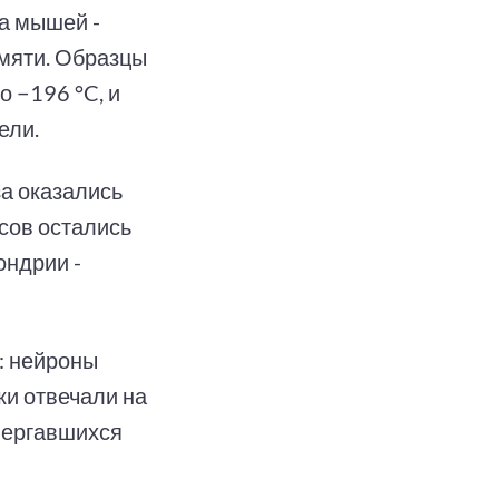
а мышей -
амяти. Образцы
о −196 °C, и
ели.
а оказались
сов остались
ондрии -
: нейроны
ки отвечали на
двергавшихся