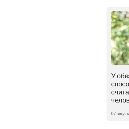
В ядре Земли
У обе
ем
обнаружена
спосо
неожиданная находка
счит
чело
04 августа 2026
07 август