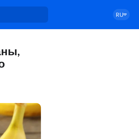
RU
аны,
о