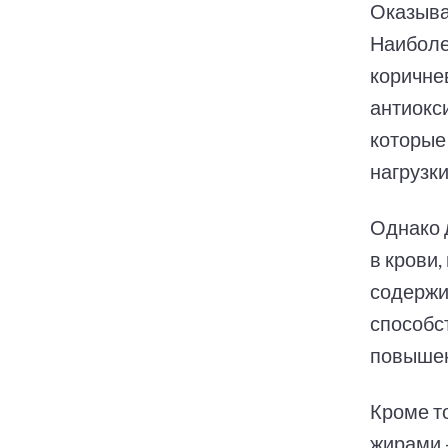
Оказывае
Наиболе
коричне
антиокс
которые
нагрузки
Однако 
в крови,
содержи
способс
повышен
Кроме то
жирами -