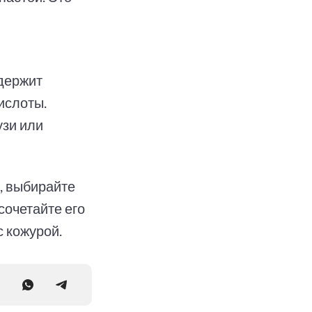
одержит
ислоты.
узи или
, выбирайте
сочетайте его
с кожурой.