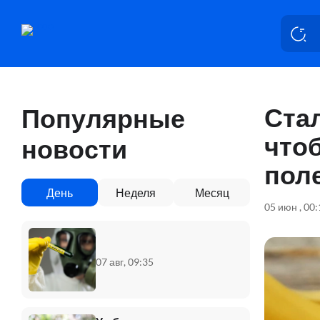
Стал
Популярные
что
новости
пол
День
Неделя
Месяц
05 июн , 00
07 авг, 09:35