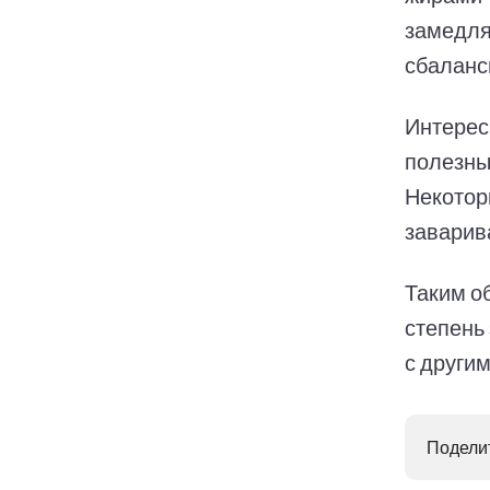
замедля
сбаланс
Интерес
полезны
Некотор
заварива
Таким о
степень 
с други
Поделит