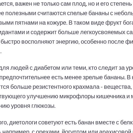
тся, важен не только сам плод, но и его степень
е полезными считаются спелые бананы с небо
выми пятнами на кожуре. В таком виде фрукт бог
идантами и содержит больше легкоусвояемых са
 быстро восполняют энергию, особенно после ф
.
для людей с диабетом или теми, кто следит за у
 предпочтительнее есть менее зрелые бананы. В 
тся больше резистентного крахмала - вещества,
твующего улучшению микрофлоры кишечника и
ию уровня глюкозы.
го, диетологи советуют есть банан вместе с бел
 например, с орехами, йогуртом или арахисовой 