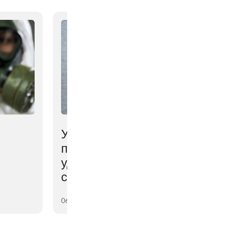
Ученые выяснили,
почему мозг мешает
удерживать
сброшенный вес
06 августа 2026