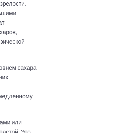
 зрелости.
льшими
ат
харов,
изической
ровнем сахара
них
 медленному
ками или
пастой. Это