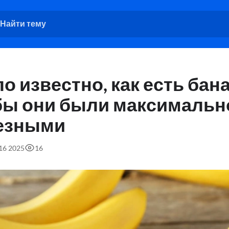
о известно, как есть бан
бы они были максимальн
езными
:16 2025
16