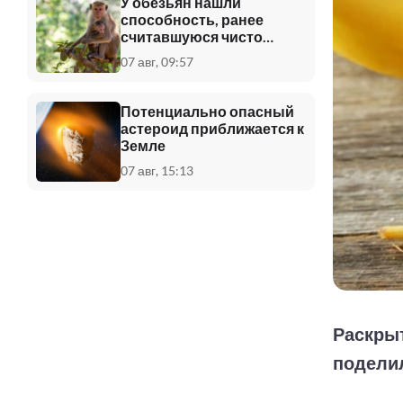
У обезьян нашли
способность, ранее
считавшуюся чисто
человеческой
07 авг, 09:57
Потенциально опасный
астероид приближается к
Земле
07 авг, 15:13
Раскрыт
подели