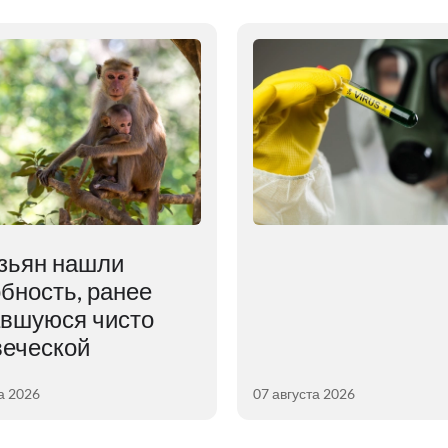
зьян нашли
бность, ранее
авшуюся чисто
веческой
а 2026
07 августа 2026