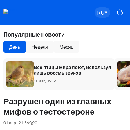
RU
Популярные новости
День
Неделя
Месяц
Все птицы мира поют, используя
лишь восемь звуков
10 авг, 09:56
Разрушен один из главных
мифов о тестостероне
01 апр , 21:56
0