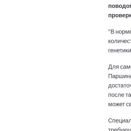
поводо
проверк
"В норме
количес
генетики
Для сам
Паршина
достато
после та
может с
Специал
требующ