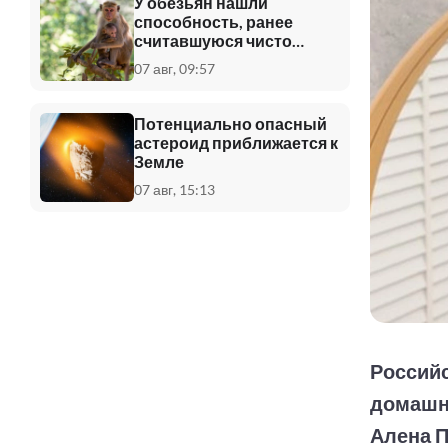
У обезьян нашли
способность, ранее
считавшуюся чисто
человеческой
07 авг, 09:57
Потенциально опасный
астероид приближается к
Земле
07 авг, 15:13
Российс
домашни
Алена П