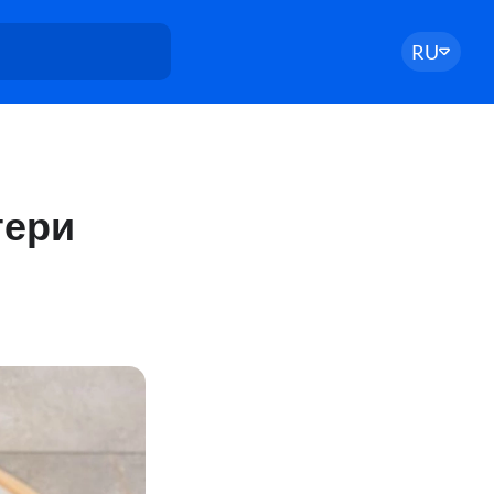
RU
тери