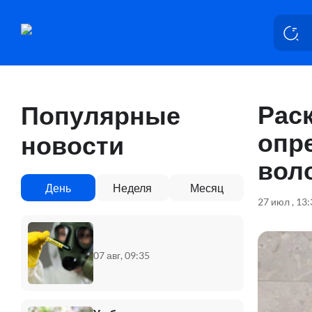
Раск
Популярные
опр
новости
вол
День
Неделя
Месяц
27 июл , 13
07 авг, 09:35