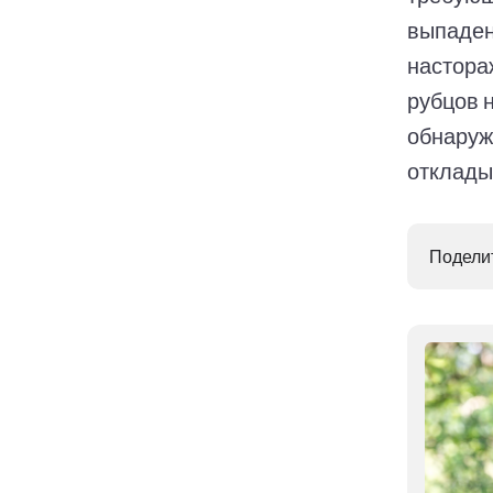
выпаден
настора
рубцов н
обнаруж
откладыв
Поделит