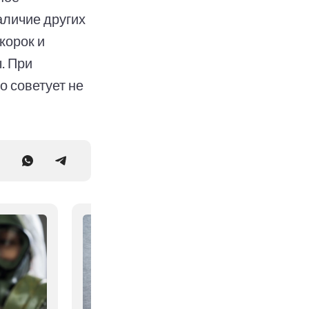
аличие других
корок и
. При
 советует не