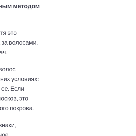
вным методом
тя это
 за волосами,
ач.
волос
них условиях:
 ее. Если
осков, это
ого покрова.
знаки,
ное