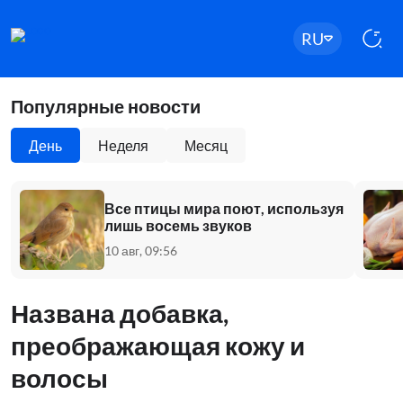
RU
Популярные новости
День
Неделя
Месяц
Все птицы мира поют, используя
лишь восемь звуков
10 авг, 09:56
Названа добавка,
преображающая кожу и
волосы