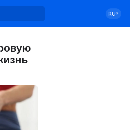
RU
оровую
жизнь