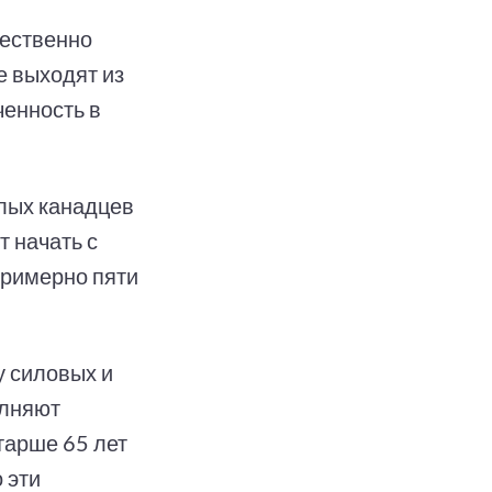
щественно
е выходят из
ченность в
слых канадцев
т начать с
примерно пяти
у силовых и
олняют
тарше 65 лет
 эти