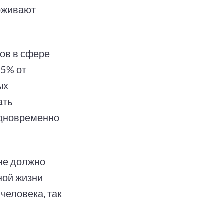
рживают
ров в сфере
45% от
ых
ать
одновременно
не должно
ной жизни
человека, так