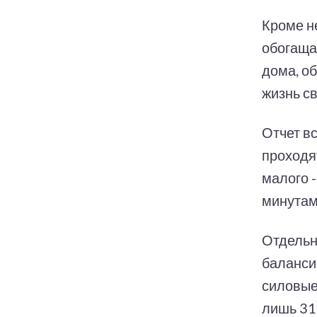
Кроме н
обогаща
дома, о
жизнь с
Отчет в
проходя
малого -
минутам
Отдельн
баланси
силовые
лишь 31