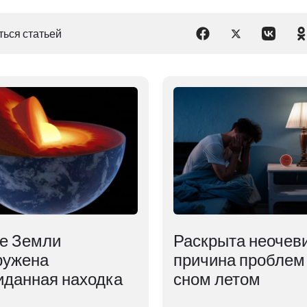
ься статьей
ре Земли
Раскрыта неочев
ружена
причина проблем
иданная находка
сном летом