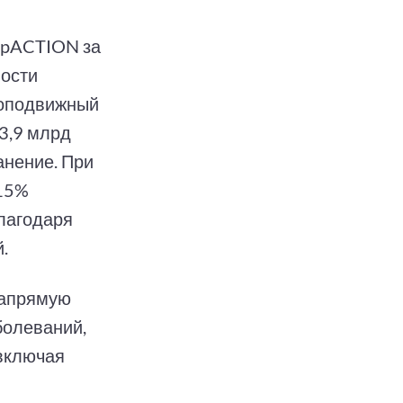
cipACTION за
ности
лоподвижный
3,9 млрд
анение. При
 15%
благодаря
.
напрямую
болеваний,
 включая