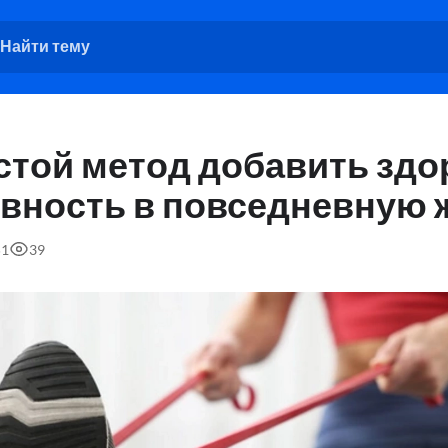
стой метод добавить зд
ивность в повседневную 
51
39