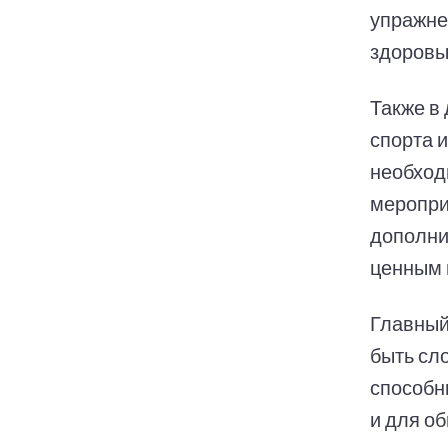
упражне
здоровы
Также в
спорта и
необход
меропри
дополни
ценным 
Главный
быть сл
способн
и для о