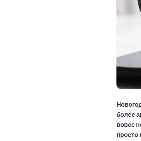
Новогод
более а
вовсе н
просто 