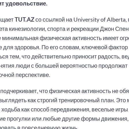
т удовольствие.
бщает
TUT.AZ
со ссылкой на University of Alberta
ета кинезиологии, спорта и рекреации Джон Спен
е минимальная физическая активность имеет ог
 для здоровья. По его словам, ключевой фактор 
ься тем, что действительно приносит радость, в
анятия люди с большей вероятностью продолжат 
очной перспективе.
 подчеркивает, что физическая активность не об
выглядеть как строгий тренировочный план. Это 
 ходьба как способ передвижения, веселые игры 
ие прогулки или любые другие формы движения,
ровать в повседневную жизнь.