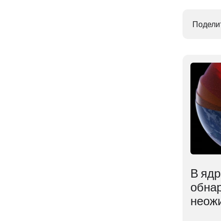
Поделит
Раскрыт неожиданный
В яд
а
способ заглушить
обна
сильную физическую
неож
боль