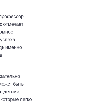
, профессор
с отмечает,
ромное
успеха -
едь именно
в
язательно
может быть
с детьми,
 которые легко