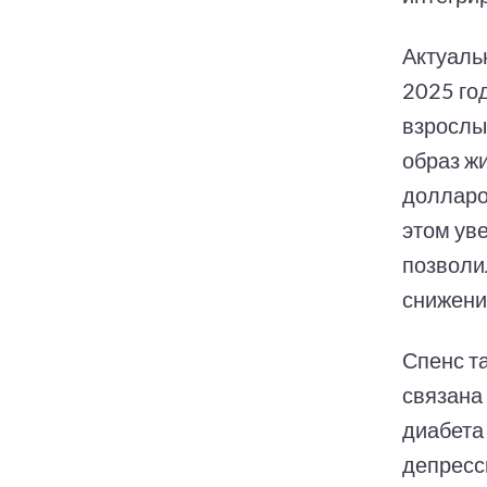
Актуаль
2025 го
взрослы
образ ж
долларо
этом ув
позволи
снижени
Спенс т
связана
диабета
депресс