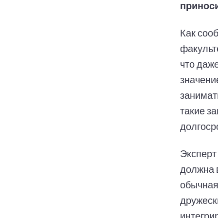
приноси
Как соо
факульт
что даж
значение
занимат
такие з
долгоср
Эксперт
должна 
обычная
дружеск
интегри