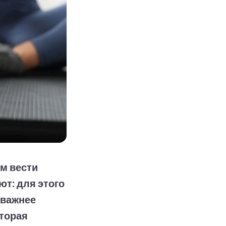
м вести
ют: для этого
 важнее
оторая