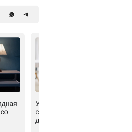
идная
Учёные нашли простой
 со
способ снизить боль и
депрессию у пожилых