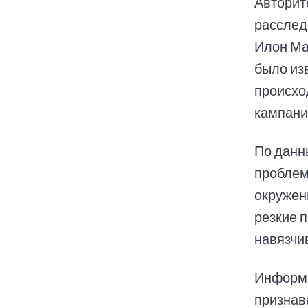
Авторит
расслед
Илон Ма
было из
происхо
кампани
По данн
проблем
окружен
резкие 
навязчи
Информа
признава