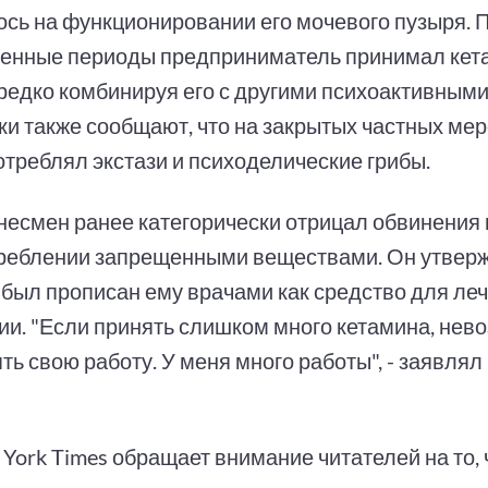
ось на функционировании его мочевого пузыря. П
енные периоды предприниматель принимал кет
ередко комбинируя его с другими психоактивным
ки также сообщают, что на закрытых частных ме
отреблял экстази и психоделические грибы.
несмен ранее категорически отрицал обвинения 
реблении запрещенными веществами. Он утверж
 был прописан ему врачами как средство для ле
ии. "Если принять слишком много кетамина, нев
ь свою работу. У меня много работы", - заявлял
York Times обращает внимание читателей на то, 