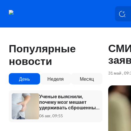
СМИ
Популярные
зая
новости
31 май , 09
День
Неделя
Месяц
Ученые выяснили,
почему мозг мешает
удерживать сброшенный
вес
06 авг, 09:55