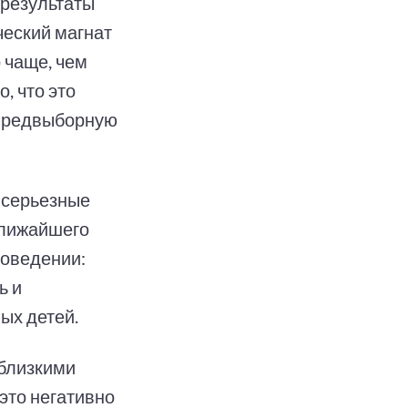
 результаты
ческий магнат
 чаще, чем
, что это
 предвыборную
 серьезные
ближайшего
поведении:
ь и
ых детей.
 близкими
 это негативно