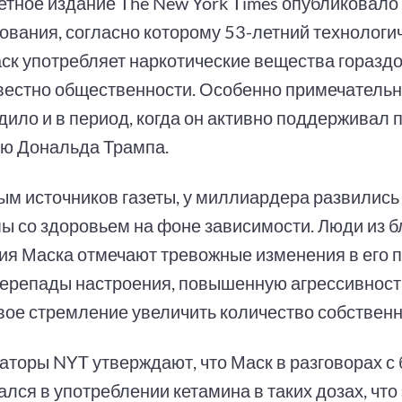
етное издание The New York Times опубликовало
ования, согласно которому 53-летний технологи
ск употребляет наркотические вещества гораздо
вестно общественности. Особенно примечательно
дило и в период, когда он активно поддерживал
ю Дональда Трампа.
ым источников газеты, у миллиардера развились
ы со здоровьем на фоне зависимости. Люди из 
ия Маска отмечают тревожные изменения в его 
перепады настроения, повышенную агрессивност
вое стремление увеличить количество собственн
торы NYT утверждают, что Маск в разговорах с
лся в употреблении кетамина в таких дозах, что