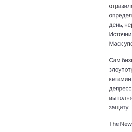
отразил
определ
день, н
Источни
Маск уп
Сам биз
злоупот
кетамин
депресс
выполнят
защиту.
The New 