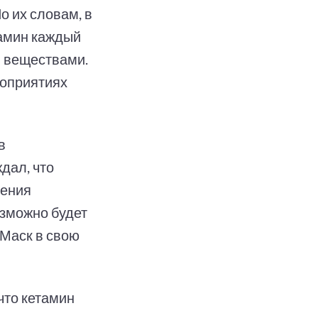
о их словам, в
амин каждый
и веществами.
роприятиях
в
дал, что
чения
озможно будет
 Маск в свою
что кетамин