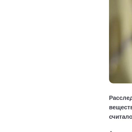
Расслед
веществ
считало