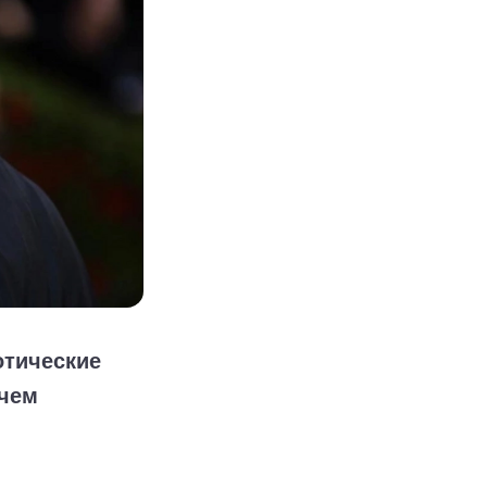
отические
 чем