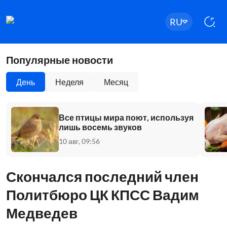
RU
Популярные новости
День
Неделя
Месяц
Все птицы мира поют, используя
лишь восемь звуков
10 авг, 09:56
Скончался последний член
Политбюро ЦК КПСС Вадим
Медведев