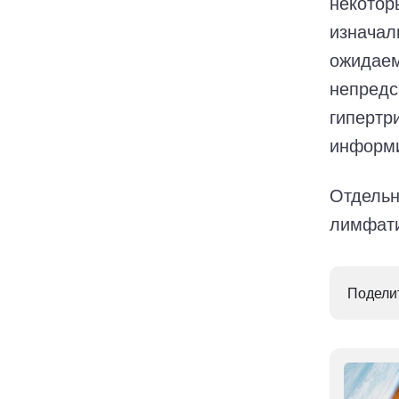
некотор
изначал
ожидаем
непредс
гипертри
информи
Отдельн
лимфати
Поделит