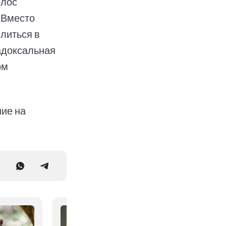
олос
 Вместо
литься в
радоксальная
ом
ие на