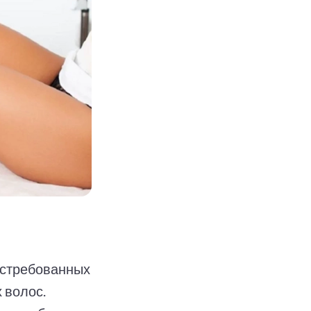
остребованных
 волос.