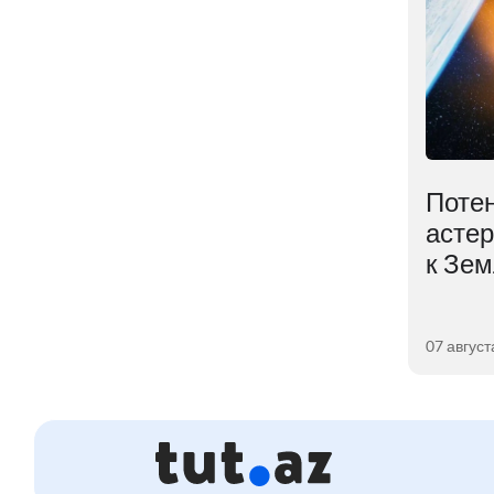
Тёмная материя
Поте
оказалась мощнее, чем
асте
предполагали учёные
к Зе
05 августа 2026
07 август