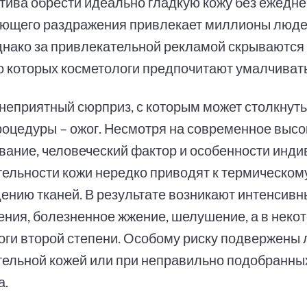
тива обрести идеально гладкую кожу без ежедне
ющего раздражения привлекает миллионы люде
днако за привлекательной рекламой скрываются
 о которых косметологи предпочитают умалчивать
неприятный сюрприз, с которым может столкнуть
роцедуры – ожог. Несмотря на современное выс
вание, человеческий фактор и особенности инд
тельности кожи нередко приводят к термическом
ению тканей. В результате возникают интенсивн
ения, болезненное жжение, шелушение, а в неко
оги второй степени. Особому риску подвержены 
тельной кожей или при неправильно подобранны
а.