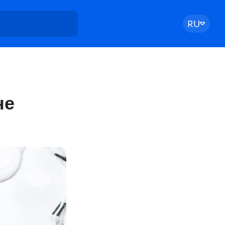
RU
,
не