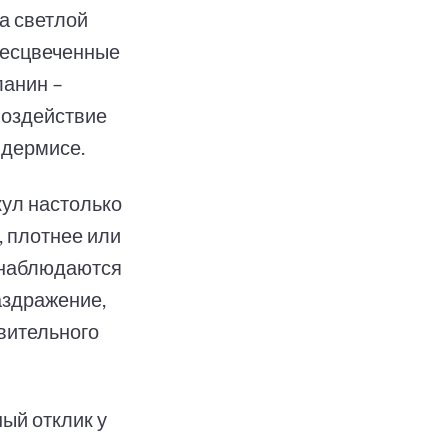
а светлой
обесцвеченные
ланин –
воздействие
идермисе.
ул настолько
, плотнее или
х наблюдаются
аздражение,
вительного
ый отклик у