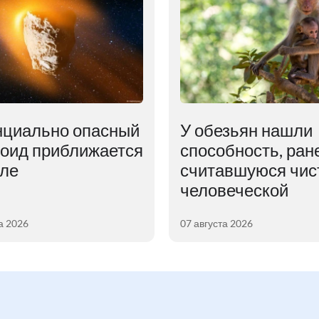
нциально опасный
У обезьян нашли
роид приближается
способность, ран
мле
считавшуюся чис
человеческой
а 2026
07 августа 2026