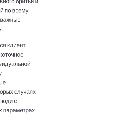
вного бритья и
й по всему
 важные
.
ся клиент
окоточное
ивидуальной
у
ые
торых случаях
люди с
х параметрах