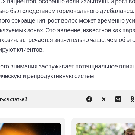
ых пациентов, особенно если избыточный рост в
ьно был следствием гормонального дисбаланса.
ого сокращения, рост волос может временно уси
казуемых зонах. Это явление, известное как па
хозия, встречается значительно чаще, чем об эт
руют клиентов.
ого внимания заслуживает потенциальное влиян
ческую и репродуктивную систем
ься статьей