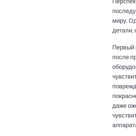
Перспек
последу
миру. О
детали,
Первый 
после п
оборудо
чувстви
поврежд
покрасн
даже ож
чувстви
аппарат