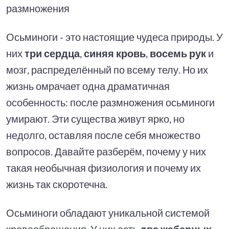
размножения
Осьминоги - это настоящие чудеса природы. У
них
три сердца
,
синяя кровь
,
восемь рук
и
мозг, распределённый по всему телу. Но их
жизнь омрачает одна драматичная
особенность: после размножения осьминоги
умирают. Эти существа живут ярко, но
недолго, оставляя после себя множество
вопросов. Давайте разберём, почему у них
такая необычная физиология и почему их
жизнь так скоротечна.
Осьминоги обладают уникальной системой
кровообращения. У них есть
два жаберных