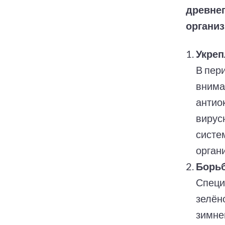
древнег
организ
Укреп
В пер
внима
антио
вирус
систе
орган
Борьб
Специ
зелён
зимне