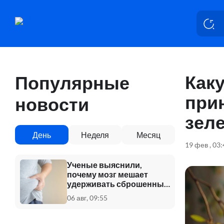
Как
Популярные
при
новости
зеле
День
Неделя
Месяц
19 фев , 03
Ученые выяснили,
почему мозг мешает
удерживать сброшенный
вес
06 авг, 09:55