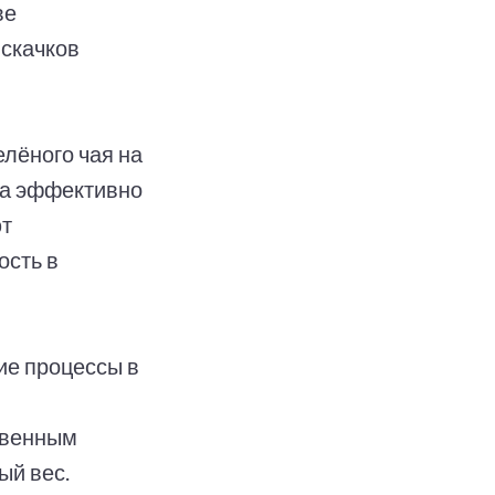
ве
 скачков
лёного чая на
ка эффективно
ют
ость в
ие процессы в
твенным
ый вес.