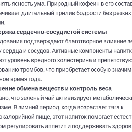
нять ясность ума. Природный кофеин в его соста
ечивает длительный прилив бодрости без резких
и.
ржка сердечно-сосудистой системы
дования подтверждают благотворное влияние зе
у сердца и сосудов. Активные компоненты напит
ют уровень вредного холестерина и препятству
ованию тромбов, что приобретает особую значим
ное время года.
ение обмена веществ и контроль веса
ано, что зелёный чай активизирует метаболическ
зме. В зимний период, когда возрастает тяга к
окалорийной пище, этот напиток помогает естес
ом регулировать аппетит и поддерживать здоров