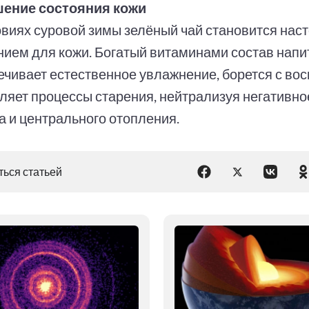
ение состояния кожи
овиях суровой зимы зелёный чай становится на
нием для кожи. Богатый витаминами состав напи
ечивает естественное увлажнение, борется с во
ляет процессы старения, нейтрализуя негативно
а и центрального отопления.
ься статьей