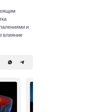
стоящим
тка
спалениями и
е влияние