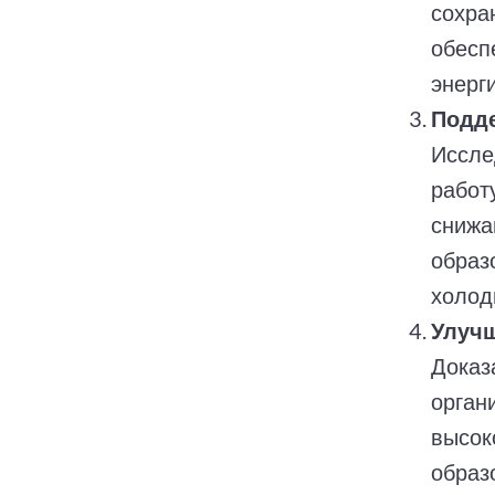
сохра
обесп
энерги
Подде
Иссле
работ
снижа
образ
холод
Улучш
Доказ
органи
высок
образ