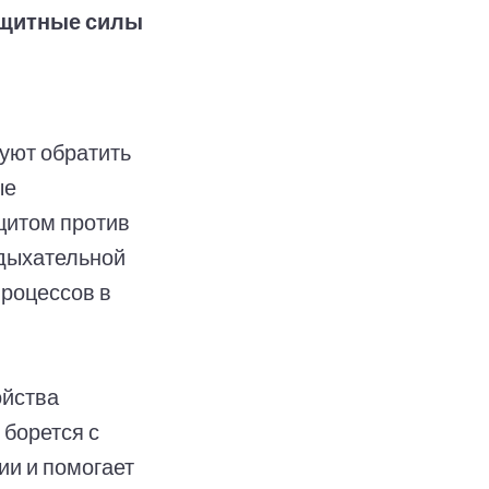
ащитные силы
уют обратить
ые
щитом против
 дыхательной
роцессов в
ойства
 борется с
ии и помогает