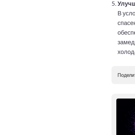
Улучш
В усл
спасе
обесп
замед
холод
Поделит