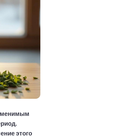
заменимым
ериод.
ение этого