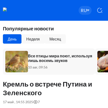
RU
Популярные новости
День
Неделя
Месяц
Все птицы мира поют, используя
лишь восемь звуков
10 авг, 09:56
Кремль о встрече Путина и
Зеленского
17 май , 14:55 2025
7