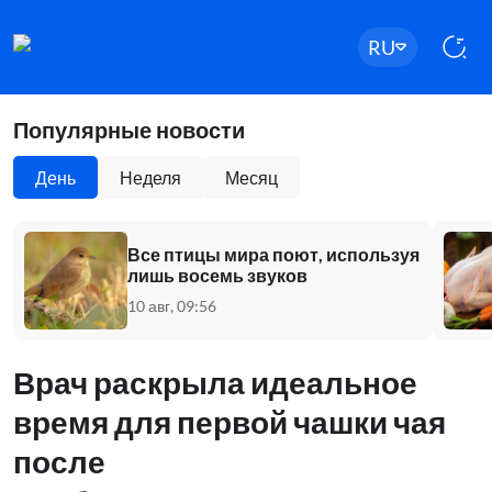
RU
Популярные новости
День
Неделя
Месяц
Все птицы мира поют, используя
лишь восемь звуков
10 авг, 09:56
Врач раскрыла идеальное
время для первой чашки чая
после