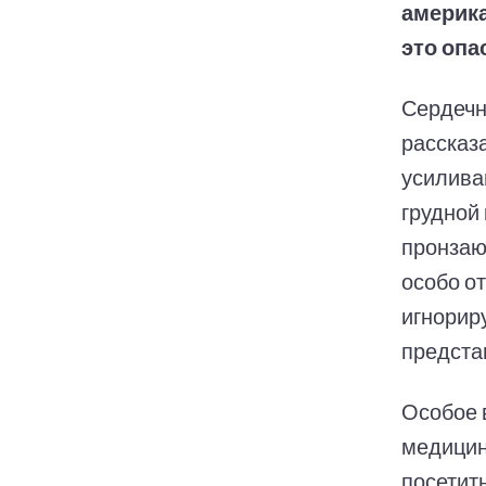
америка
это опа
Сердечн
рассказ
усилива
грудной 
пронзаю
особо о
игнорир
предста
Особое 
медицин
посетить