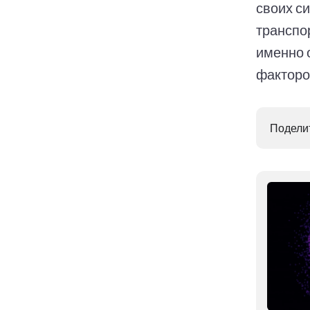
своих с
транспо
именно 
факторо
Поделит