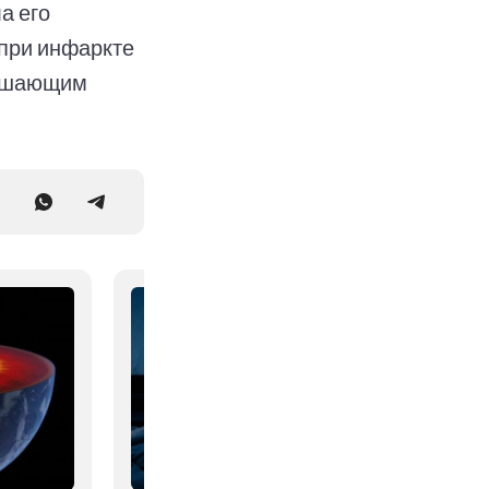
а его
 при инфаркте
решающим