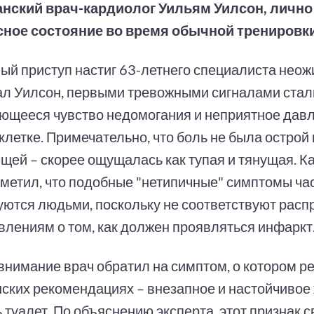
нский врач-кардиолог Уильям Уилсон, личн
сное состояние во время обычной тренировки
ый приступ настиг 63-летнего специалиста неож
ал Уилсон, первыми тревожными сигналами стал
ющееся чувство недомогания и неприятное давл
клетке. Примечательно, что боль не была острой
щей – скорее ощущалась как тупая и тянущая. К
тметил, что подобные "нетипичные" симптомы ча
уются людьми, поскольку не соответствуют рас
влениям о том, как должен проявляться инфаркт
внимание врач обратил на симптом, о котором ре
ских рекомендациях – внезапное и настойчивое
 туалет. По объяснению эксперта, этот признак с