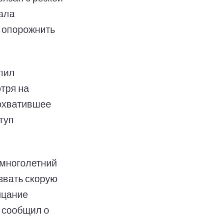
ала
ь опорожнить
лил
тря на
 охватившее
туп
 многолетний
звать скорую
ицание
н сообщил о