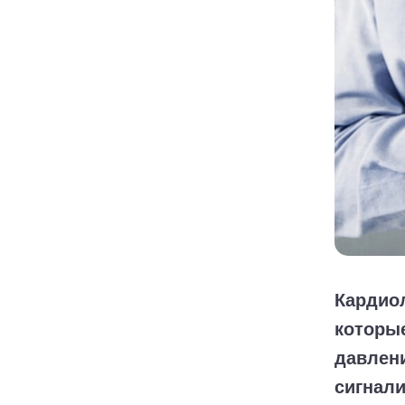
Кардиол
которые
давлени
сигнали