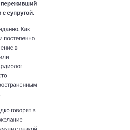
о переживший
 с супругой.
иданно. Как
и постепенно
ение в
 или
ардиолог
сто
пространенным
.
дко говорят в
 желание
вязан с резкой