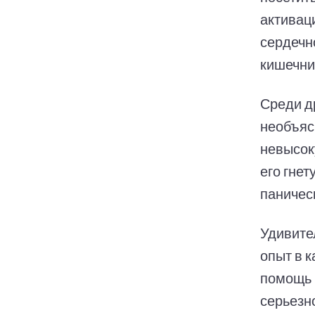
активац
сердечн
кишечни
Среди д
необъяс
невысок
его гне
паническ
Удивите
опыт в 
помощь 
серьезн