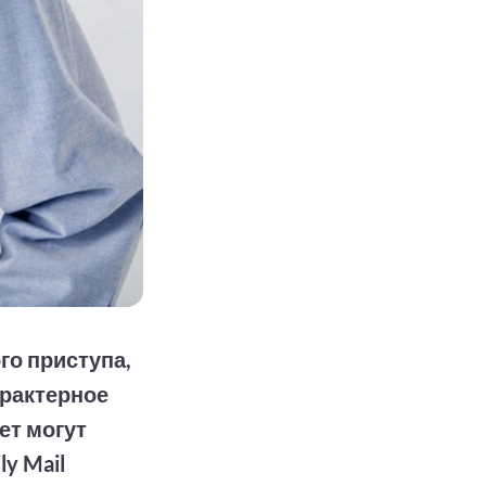
го приступа,
арактерное
ет могут
y Mail