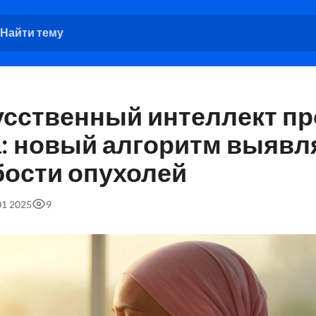
усственный интеллект пр
а: новый алгоритм выявл
бости опухолей
01 2025
9