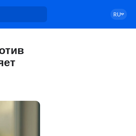
RU
отив
яет