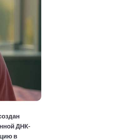
создан
нной ДНК-
юцию в