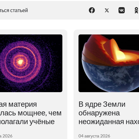
ься статьей
ая материя
В ядре Земли
алась мощнее, чем
обнаружена
полагали учёные
неожиданная нах
а 2026
04 августа 2026