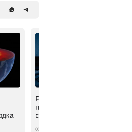
Раскрыта неочевидная
причина проблем со
одка
сном летом
03 августа 2026