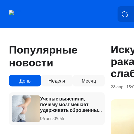
Иск
Популярные
рак
новости
сла
День
Неделя
Месяц
23 апр , 15:
Ученые выяснили,
почему мозг мешает
удерживать сброшенный
вес
06 авг, 09:55