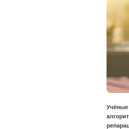
Учёные 
алгорит
репарац