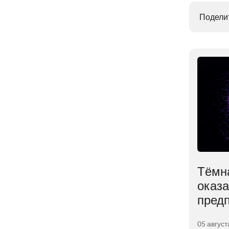
Поделит
й
Учёные раскрыли
Тёмн
и
влияние лишнего веса
оказ
на мозг
пред
01 августа 2026
05 август