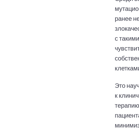
мутацио
ранее н
злокаче
с таким
чувстви
собстве
клеткам
Это нау
к клини
терапию
пациент
минимиз