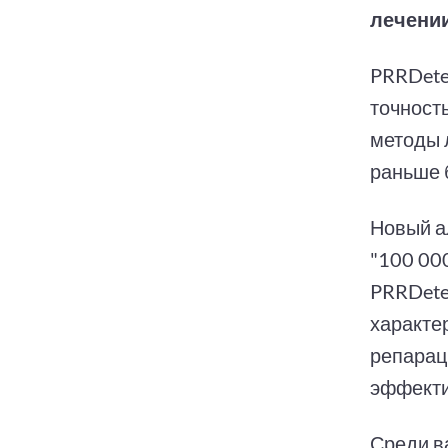
лечении
PRRDete
точност
методы 
раньше 
Новый а
"100 000
PRRDete
характе
репарац
эффекти
Среди в