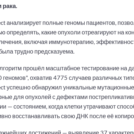
 рака.
ct анализирует полные геномы пациентов, позво
ью определять, какие опухоли отреагируют на ко
лечения, включая иммунотерапию, эффективнос
была трудно предсказуема.
лгоритм прошёл масштабное тестирование на д
 геномов", охватив 4775 случаев различных типо
ct успешно обнаружил уникальные мутационные
рные для опухолей с дефектами пострепликатив
ии — состоянием, когда клетки утрачивают спосо
вно восстанавливать свою ДНК после её копиро
ажнейших достижений — выявление 37 характе