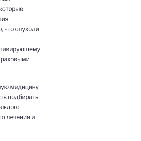
 которые
тия
, что опухоли
активирующему
с раковыми
ную медицину
сть подбирать
каждого
го лечения и