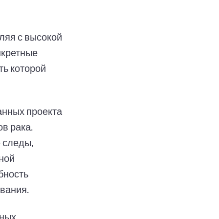
ляя с высокой
нкретные
ть которой
анных проекта
в рака.
 следы,
ной
бность
вания.
рных