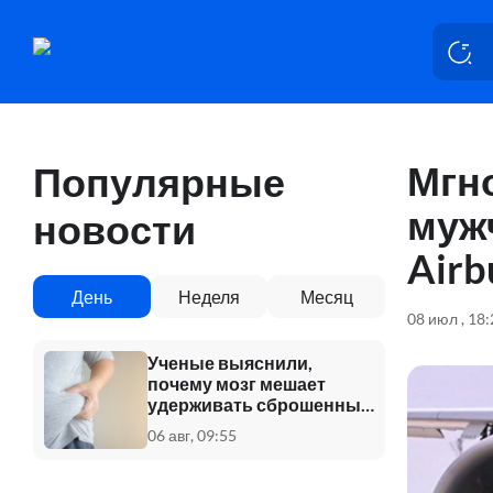
Мгн
Популярные
муж
новости
Airb
День
Неделя
Месяц
08 июл , 18
Ученые выяснили,
почему мозг мешает
удерживать сброшенный
вес
06 авг, 09:55