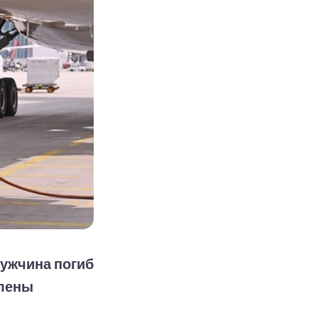
мужчина погиб
влены