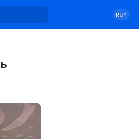
RU
и
ль