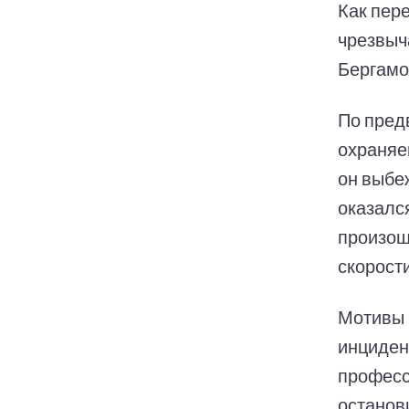
Как пер
чрезвыч
Бергамо
По пред
охраняе
он выбе
оказался
произош
скорости
Мотивы 
инциден
професс
останов