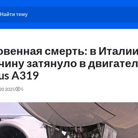
овенная смерть: в Итали
чину затянуло в двигате
us A319
:20 2025
5