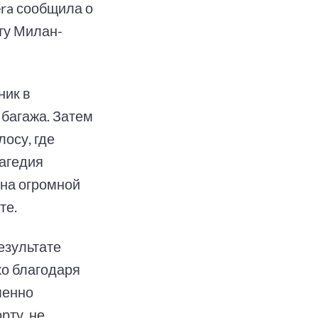
Sera сообщила о
ту Милан-
ник в
 багажа. Затем
осу, где
рагедия
на огромной
те.
езультате
ко благодаря
менно
рту, не