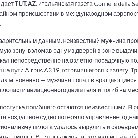
едает
TUT.AZ
, итальянская газета Corriere della 
айном происшествии в международном аэропор
.
варительным данным, неизвестный мужчина про
мую зону, взломав одну из дверей в зоне выдачи
жал непосредственно на взлетно-посадочную пол
 на пути Airbus A319, готовившегося к взлету. Т
ла мгновенно — мужчина попал в вращающиеся 
 лопасти авиационного двигателя и погиб на мес
поступка погибшего остаются неизвестными. В р
та воздушное судно потеряло управление, одна
ионализму пилота удалось вырулить и своевре
ить самолет. Все пассажиры, находившиеся на бо