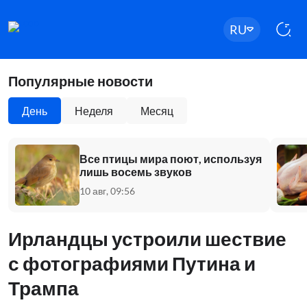
RU
Популярные новости
День
Неделя
Месяц
Все птицы мира поют, используя
лишь восемь звуков
10 авг, 09:56
Ирландцы устроили шествие
с фотографиями Путина и
Трампа