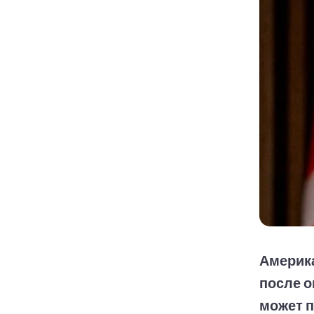
Америк
после о
может п