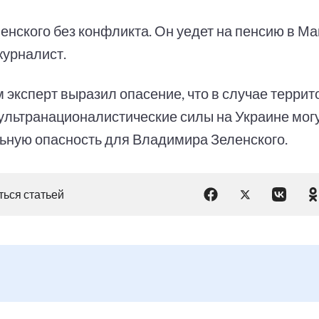
енского без конфликта. Он уедет на пенсию в Май
журналист.
м эксперт выразил опасение, что в случае терри
 ультранационалистические силы на Украине могу
ьную опасность для Владимира Зеленского.
ься статьей