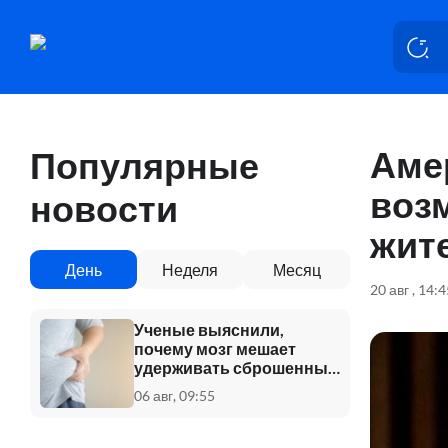
Аме
Популярные
воз
новости
жит
День
Неделя
Месяц
20 авг , 14:
Ученые выяснили,
почему мозг мешает
удерживать сброшенный
вес
06 авг, 09:55