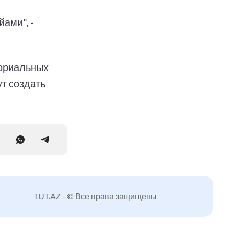
ами", -
ториальных
т создать
TUT.AZ - © Все права защищены