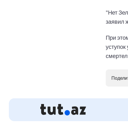
"Нет Зел
заявил 
При это
уступок
смертел
Поделит