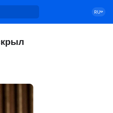
RU
скрыл