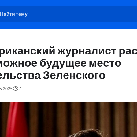
риканский журналист ра
можное будущее место
ельства Зеленского
45 2025
7