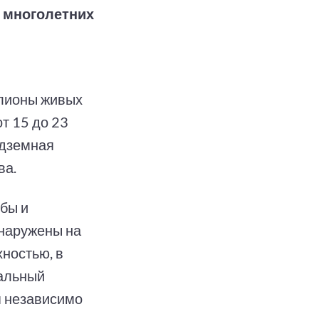
т многолетних
ллионы живых
т 15 до 23
одземная
ва.
бы и
бнаружены на
ностью, в
кальный
я независимо