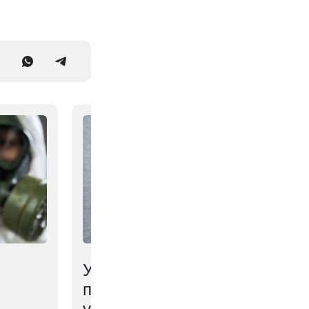
Ученые выяснили,
почему мозг мешает
удерживать