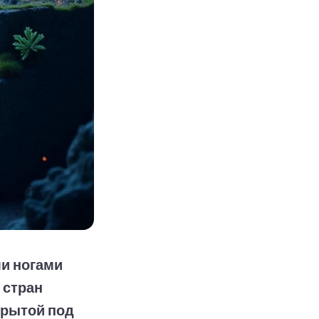
ми ногами
 стран
крытой под