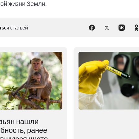
ой жизни Земли.
ься статьей
зьян нашли
бность, ранее
авшуюся чисто