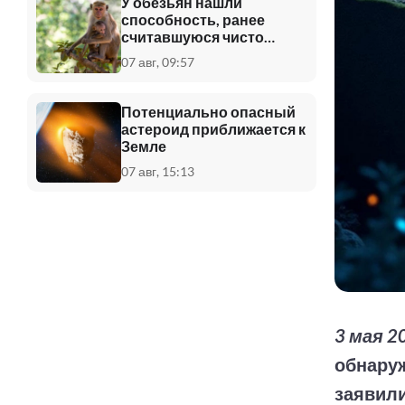
У обезьян нашли
способность, ранее
считавшуюся чисто
человеческой
07 авг, 09:57
Потенциально опасный
астероид приближается к
Земле
07 авг, 15:13
3 мая 2
обнаруж
заявили