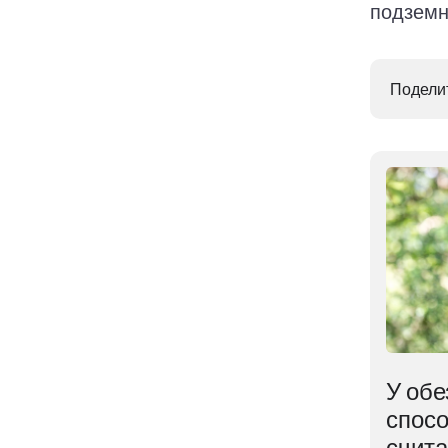
подземн
Поделит
В ядре Земли
У обе
ем
обнаружена
спосо
неожиданная находка
счит