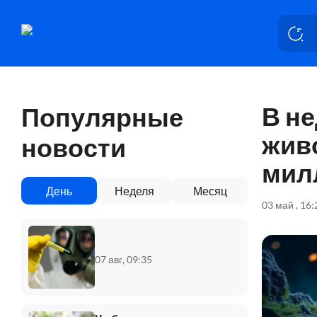
В н
Популярные
жив
новости
мил
День
Неделя
Месяц
03 май , 16
07 авг, 09:35