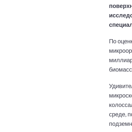
поверхн
исследо
специал
По оцен
микроор
миллиар
биомасс
Удивите
микроск
колосса
среде, 
подземн