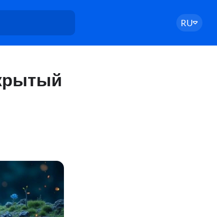
RU
скрытый