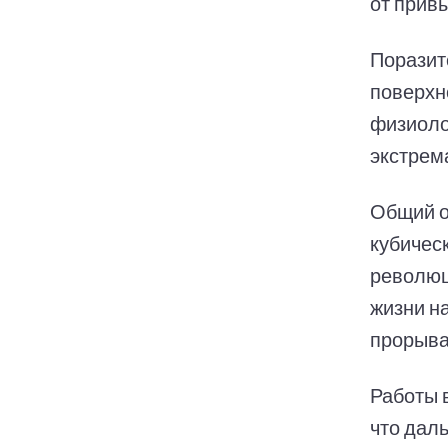
от прив
Поразит
поверхн
физиоло
экстрем
Общий о
кубичес
революц
жизни н
прорыва
Работы 
что дал