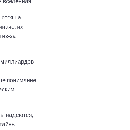
я вселенная.
аются на
иначе: их
 из-за
2 миллиардов
ше понимание
ческим
ты надеются,
 тайны