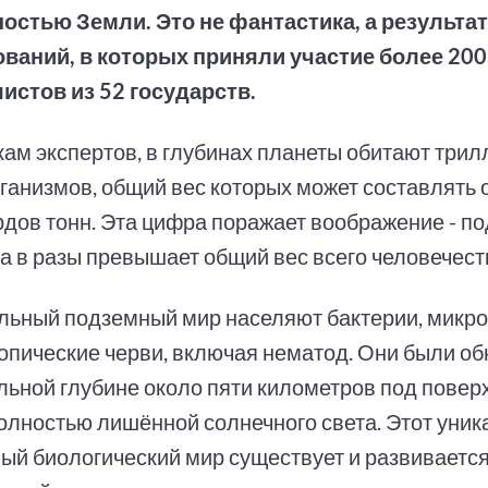
остью Земли. Это не фантастика, а результа
ваний, в которых приняли участие более 200
истов из 52 государств.
кам экспертов, в глубинах планеты обитают три
ганизмов, общий вес которых может составлять о
дов тонн. Эта цифра поражает воображение - п
а в разы превышает общий вес всего человечест
льный подземный мир населяют бактерии, микро
опические черви, включая нематод. Они были о
льной глубине около пяти километров под поверх
полностью лишённой солнечного света. Этот уни
ый биологический мир существует и развиваетс