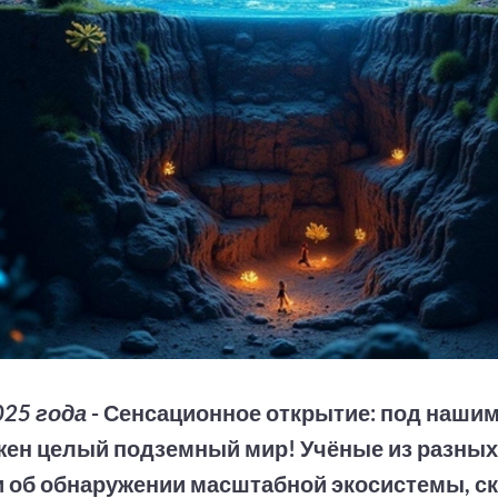
025 года
- Сенсационное открытие: под наши
ен целый подземный мир! Учёные из разных
 об обнаружении масштабной экосистемы, с