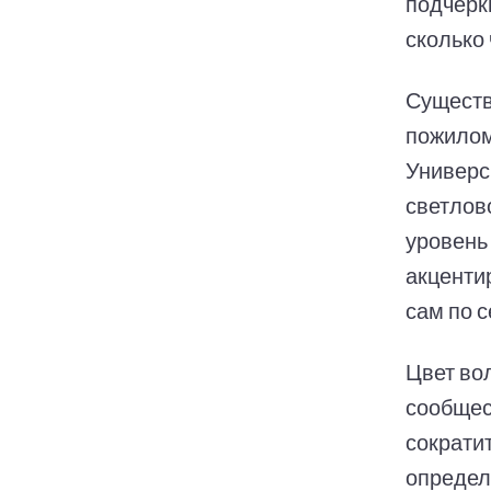
подчёрк
сколько
Существ
пожилом
Универс
светлов
уровень
акценти
сам по с
Цвет во
сообщес
сократи
определ