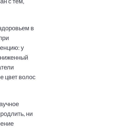
н с тем,
здоровьем в
при
енцию: у
ониженный
атели
е цвет волос
Научное
родлить, ни
ление