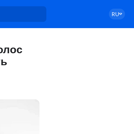
RU
олос
ть