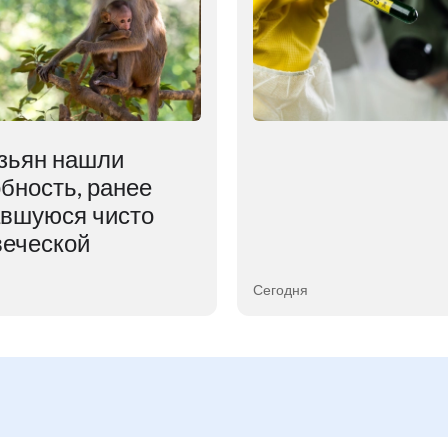
зьян нашли
бность, ранее
авшуюся чисто
веческой
Сегодня