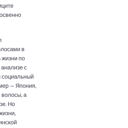
иците
косвенно
л
олосами в
 жизни по
 анализе с
 и социальный
мер — Япония,
 волосы, а
ре. Но
жизни,
инской