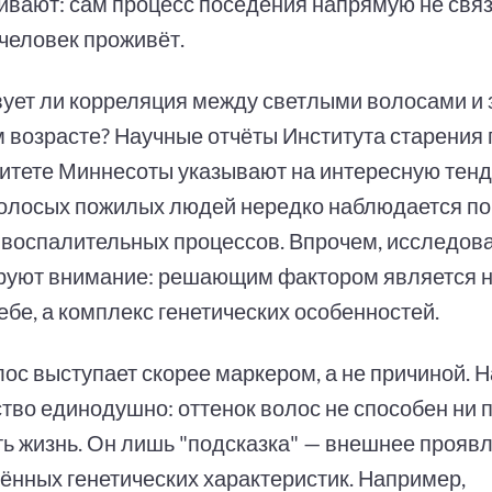
ивают: сам процесс поседения напрямую не связа
 человек проживёт.
ует ли корреляция между светлыми волосами и 
 возрасте? Научные отчёты Института старения 
итете Миннесоты указывают на интересную тенд
олосых пожилых людей нередко наблюдается п
 воспалительных процессов. Впрочем, исследов
руют внимание: решающим фактором является н
ебе, а комплекс генетических особенностей.
лос выступает скорее маркером, а не причиной. 
тво единодушно: оттенок волос не способен ни п
ть жизнь. Он лишь "подсказка" — внешнее прояв
ённых генетических характеристик. Например,