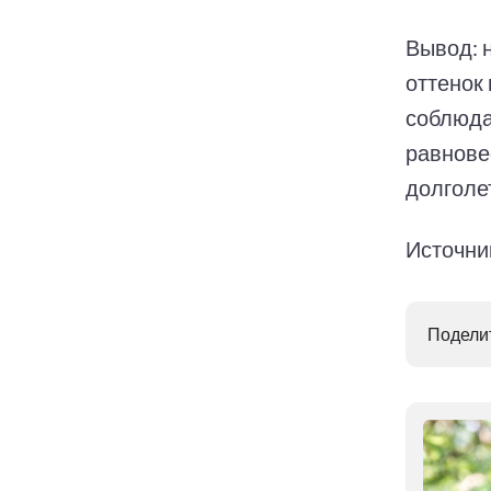
Вывод: 
оттенок 
соблюда
равнове
долголе
Источник
Поделит