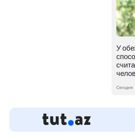
В ядре Земли
У обе
ем
обнаружена
спосо
неожиданная находка
счит
чело
04 августа 2026
Сегодня