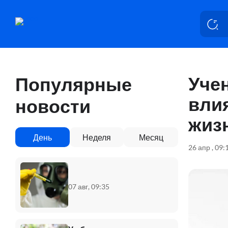
Учен
Популярные
вли
новости
жизн
День
Неделя
Месяц
26 апр , 09:
07 авг, 09:35