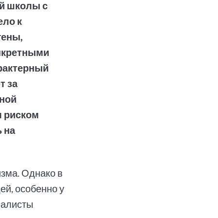
й школы с
ело к
гены,
онкретными
арактерный
т за
нной
м риском
 на
зма. Однако в
ей, особенно у
иалисты