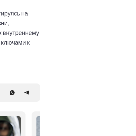
тируясь на
ни,
к внутреннему
 ключами к