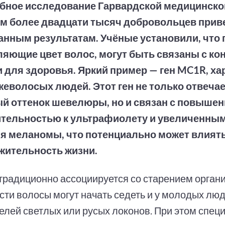
бное исследование Гарвардской медицинско
м более двадцати тысяч добровольцев прив
нным результатам. Учёные установили, что 
яющие цвет волос, могут быть связаны с к
 для здоровья. Яркий пример — ген MC1R, х
еволосых людей. Этот ген не только отвечае
й оттенок шевелюры, но и связан с повыше
ительностью к ультрафиолету и увеличенны
я меланомы, что потенциально может влиять
жительность жизни.
традиционно ассоциируется со старением органи
сти волосы могут начать седеть и у молодых люд
елей светлых или русых локонов. При этом спец