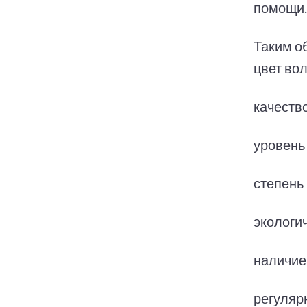
помощи.
Таким о
цвет вол
качество
уровень
степень
экологи
наличие
регуляр