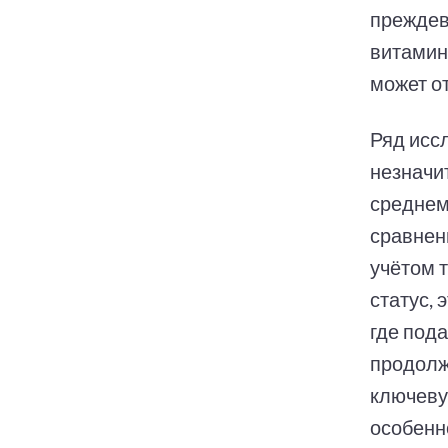
преждев
витамин
может о
Ряд исс
незначи
среднем
сравнен
учётом 
статус,
где под
продолж
ключевую
особенн