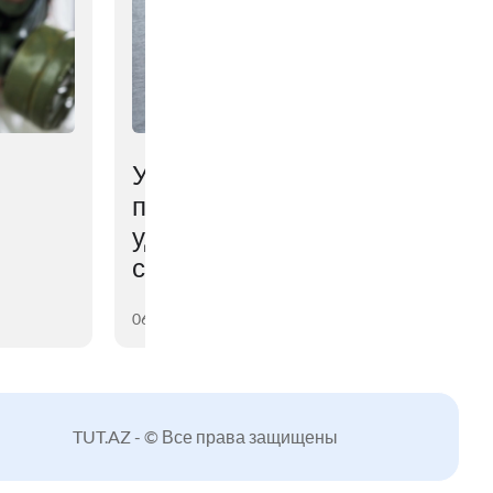
Ученые выяснили,
почему мозг мешает
удерживать
сброшенный вес
06 августа 2026
TUT.AZ - © Все права защищены