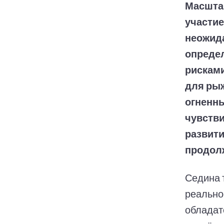
Масшта
участие
неожида
определ
рисками
для рыж
огненны
чувств
развити
продол
Седина 
реально
обладат