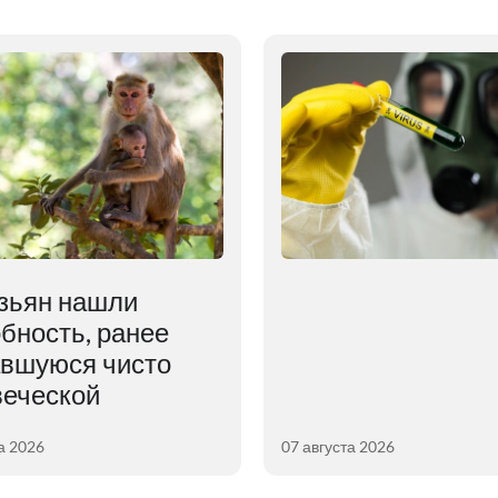
зьян нашли
бность, ранее
авшуюся чисто
веческой
а 2026
07 августа 2026