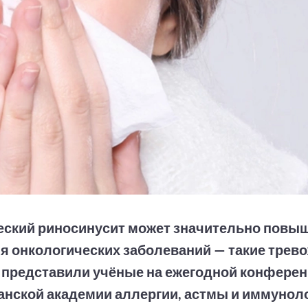
еский риносинусит может значительно повыш
я онкологических заболеваний — такие трев
 представили учёные на ежегодной конфере
нской академии аллергии, астмы и иммуноло