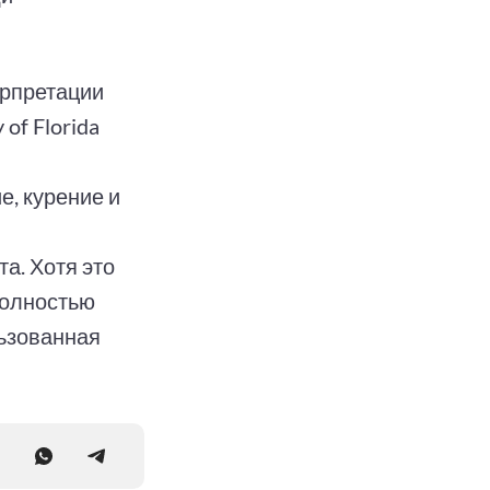
ерпретации
of Florida
е, курение и
а. Хотя это
полностью
ьзованная