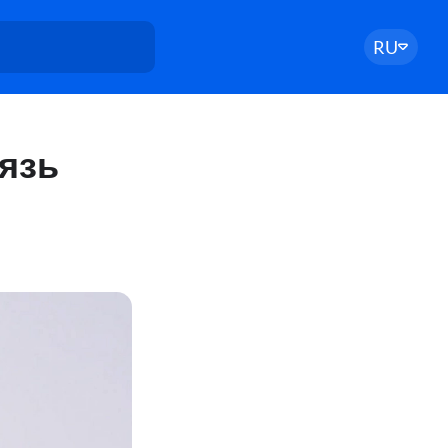
RU
язь