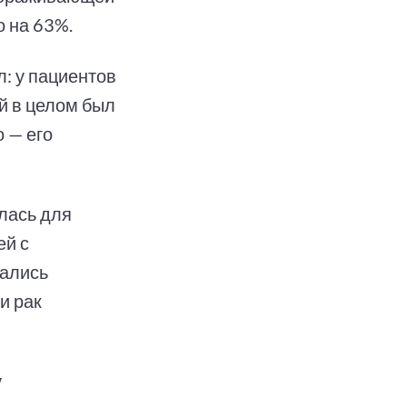
о на 63%.
: у пациентов
й в целом был
 — его
лась для
ей с
вались
и рак
у