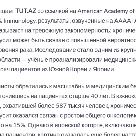
бщает
TUT.AZ
со ссылкой на American Academy of A
& Immunology, результаты, озвученные на AAAAI 
казывают на тревожную закономерность: хрониче
усит может быть связан с повышенной вероятно
овения рака. Исследование стало одним из круп
области — учёные проанализировали медицинск
ысяч пациентов из Южной Кореи и Японии.
исты обратились к масштабным медицинским ба
точившись на пациентах старше 40 лет. В южнок
, охватившей более 587 тысяч человек, хрониче
усит оказался связан с ростом общего онкологич
о на 15%. Однако в японской когорте, включавш
а пациентов, картина оказалась ещё более на