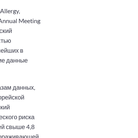
llergy,
Annual Meeting
ский
стью
нейших в
ие данные
зам данных,
орейской
ский
еского риска
ей свыше 4,8
стораживающей