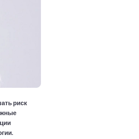
ать риск
ожные
нции
гии.