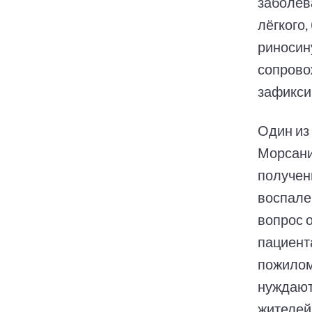
заболев
лёгкого
риносину
сопрово
зафикси
Один из
Морсани
получен
воспален
вопрос 
пациент
пожилом
нуждаютс
жителей