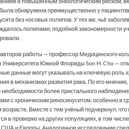
анием и повышенным онкологическим риском, в
, была обнаружена преимущественно у пациенто
сита без носовых полипов. У тех же, чьё заболе
ждалось полипами, подобной закономерности у
ровали.
 авторов работы — профессор Медицинского ко
 Университета Южной Флориды Son H. Cho — отм
ные данные могут указывать на ключевую роль х
ия в механизмах развития рака. По его мнению, 
о необходимости более пристального наблюдени
ами с хроническим риносинуситом, особенно в с
 возрасте. Вместе с тем учёный подчеркнул, чт
я в проверке на других популяциях, в том числ
 США и Европы. Аналогичное исследование сре