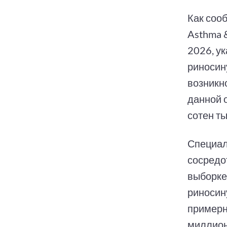
Как соо
Asthma 
2026, у
риносин
возникн
данной 
сотен т
Специал
сосредо
выборке
риносин
примерн
миллион