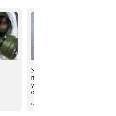
Ученые выяснили,
почему мозг мешает
удерживать
сброшенный вес
06 августа 2026