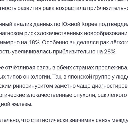
тность развития рака возрастала приблизительн
нный анализ данных по Южной Корее подтвердил
диагнозом риск злокачественных новообразовани
имерно на 18%. Особенно выделялся рак лёгкого
ость увеличивалась приблизительно на 28%.
е отчётливая связь в обеих странах прослежива
х типов онкологии. Так, в японской группе у люд
ским риносинуситом заметно чаще диагностиро
гические злокачественные опухоли, рак лёгкого 
ной железы.
тельно, что статистически значимая связь межд