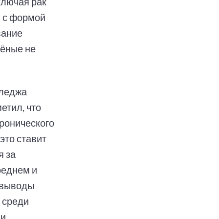
ключая рак
в с формой
вание
чёные не
лледжа
етил, что
ронического
это ставит
я за
реднем и
о выводы
е среди
ди