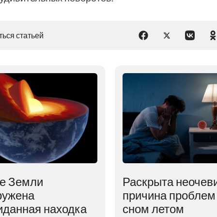
ься статьей
ре Земли
Раскрыта неочев
ружена
причина проблем
иданная находка
сном летом