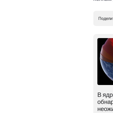
Поделит
Раскрыт неожиданный
В яд
а
способ заглушить
обна
сильную физическую
неож