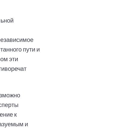
льной
независимое
танного пути и
ом эти
тиворечат
озможно
ксперты
ение к
азуемым и