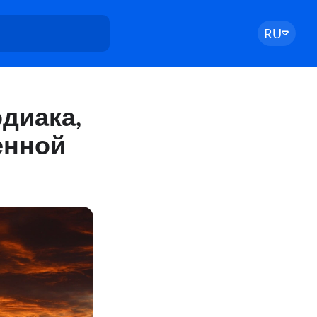
RU
диака,
енной