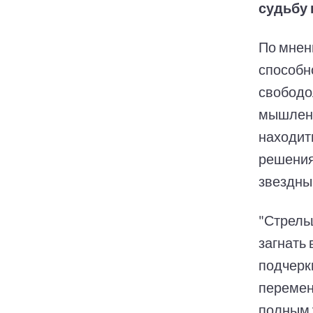
судьбу 
По мнен
способн
свободо
мышлени
находит
решения
звездны
"Стрель
загнать 
подчерк
перемен
полным 