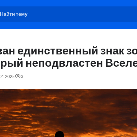
ан единственный знак зо
орый неподвластен Всел
:01 2025
3