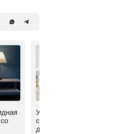
идная
Учёные нашли простой
 со
способ снизить боль и
депрессию у пожилых