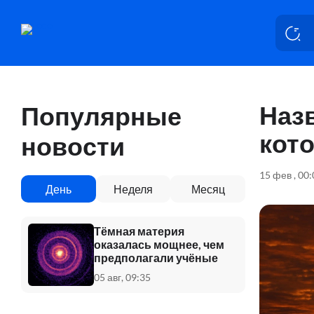
Назв
Популярные
кот
новости
15 фев , 00
День
Неделя
Месяц
Тёмная материя
оказалась мощнее, чем
предполагали учёные
05 авг, 09:35