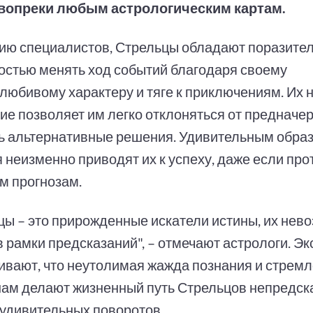
вопреки любым астрологическим картам.
ию специалистов, Стрельцы обладают поразите
остью менять ход событий благодаря своему
любивому характеру и тяге к приключениям. Их 
е позволяет им легко отклоняться от предначер
ь альтернативные решения. Удивительным образ
 неизменно приводят их к успеху, даже если про
м прогнозам.
цы – это прирожденные искатели истины, их нев
в рамки предсказаний", – отмечают астрологи. Э
ивают, что неутолимая жажда познания и стремл
ам делают жизненный путь Стрельцов непредск
удивительных поворотов.