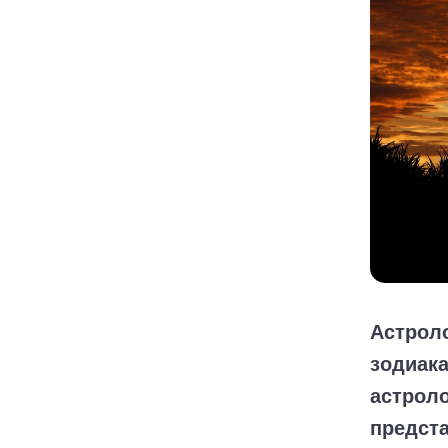
Астроло
зодиака
астроло
предста