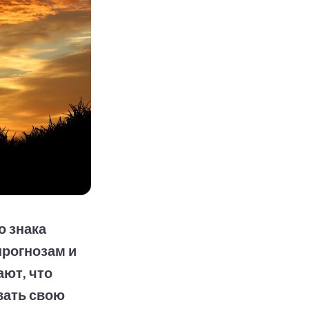
о знака
прогнозам и
ют, что
вать свою